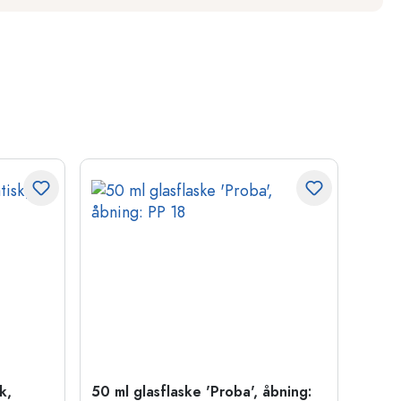
k,
50 ml glasflaske 'Proba', åbning:
Kapse