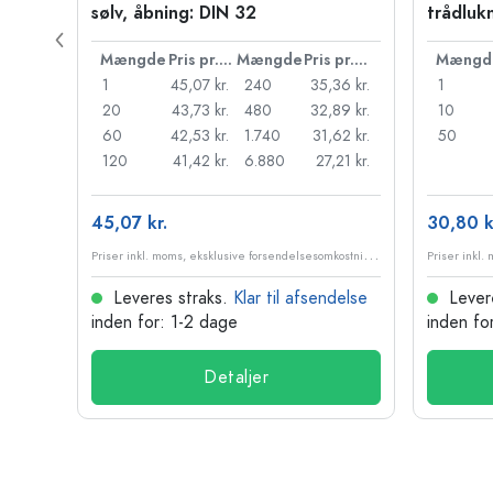
sølv, åbning: DIN 32
trådluk
Pris pr. stk.
Mængde
Pris pr. stk.
Mængde
Pris pr. stk.
Mængd
45 kr.
1
45,07 kr.
240
35,36 kr.
1
37 kr.
20
43,73 kr.
480
32,89 kr.
10
30 kr.
60
42,53 kr.
1.740
31,62 kr.
50
22 kr.
120
41,42 kr.
6.880
27,21 kr.
45,07 kr.
30,80 k
P
riser inkl. moms, eksklusive forsendelsesomkostninger
P
riser inkl. moms, eksklusive forsendelsesomkostninger
delse
Leveres straks.
Klar til afsendelse
Lever
inden for: 1-2 dage
inden fo
Detaljer