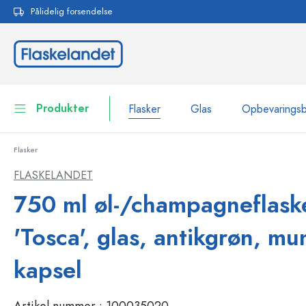
Pålidelig forsendelse
 søgning
Gå til hovednavigation
Produkter
Flasker
Glas
Opbevarings
Flasker
Flasker
Vis alle Flasker
FLASKELANDET
Glas
750 ml øl-/champagneflask
Flasker efter mærke
WECK-flasker
Opbevaringsbeholdere
'Tosca', glas, antikgrøn, mu
Bordservice
Flasker efter funktion
kapsel
Pipetteflasker
Beholdere til kosmetik
Flasker med patentprop
Artikel nummer :
100035020