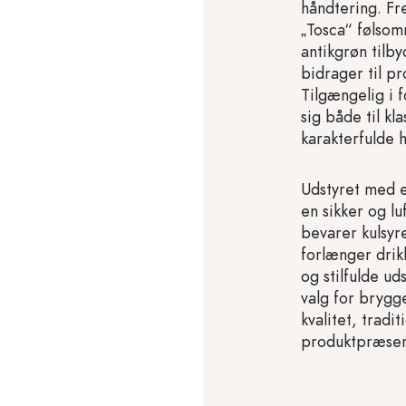
håndtering. Fre
„Tosca“ følsom
antikgrøn tilby
bidrager til pr
Tilgængelig i f
sig både til k
karakterfulde 
Udstyret med e
en sikker og lu
bevarer kulsyr
forlænger drik
og stilfulde u
valg for brygg
kvalitet, tradit
produktpræsen