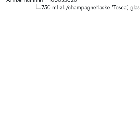
Plastbeholdere
Flasker efter anvendelse
Låg og lukninger
Flasker til eddike og olie
Vinflasker
Tilbehør
Ølflasker
Drikkeflasker
Mærker
Medicinflasker
Mælkeflasker
Udsalg
Spiritusflasker
Nyheder
Flasker efter form
Vejledning
Apotekerflasker
Flasker med hank
Opskrifter
Flasker med lang hals
Polygonale flasker
Flasker efter materiale