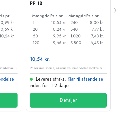
PP 18
Pris pr. stk.
Mængde
Pris pr. stk.
Mængde
Pris pr. stk.
Mæn
10,99 kr.
1
10,54 kr.
240
8,00 kr.
1
10,69 kr.
20
10,24 kr.
540
7,77 kr.
20
10,24 kr.
60
9,95 kr.
1.020
7,48 kr.
50
120
9,65 kr.
3.800
6,43 kr.
100
10,54 kr.
84,84
P
riser inkl. moms, eksklusive forsendelsesomkostninger
P
riser inkl. moms, eksklusive forsendelsesomkostninger
sendelse
Leveres straks.
Klar til afsendelse
Lev
inden for: 1-2 dage
inden
Detaljer