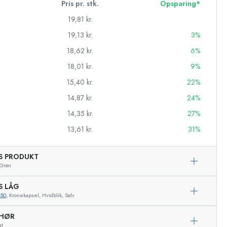
Pris pr. stk.
Opsparing*
19,81 kr.
19,13 kr.
3%
18,62 kr.
6%
18,01 kr.
9%
15,40 kr.
22%
14,87 kr.
24%
14,35 kr.
27%
13,61 kr.
31%
AS PRODUKT
asker
Grøn
S LÅG
250
, Kronekapsel, Hvidblik, Sølv
EHØR
Eksemplarisk repræsentation
gt