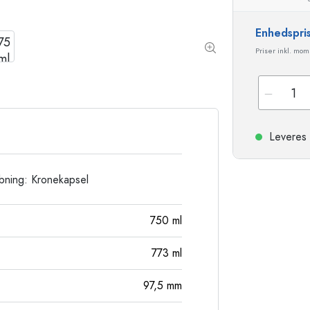
Stentøjsflasker
Aluminiumsflasker
Enhedspri
Priser inkl. mo
Leveres 
åbning: Kronekapsel
750
ml
773
ml
97,5
mm