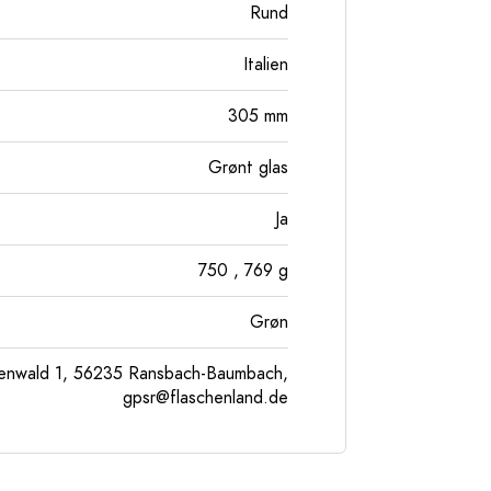
Rund
Italien
305
mm
Grønt glas
Ja
750
, 769
g
Grøn
enwald 1, 56235 Ransbach-Baumbach,
gpsr@flaschenland.de