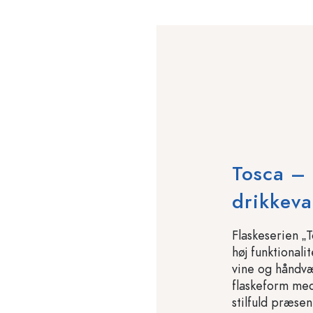
Tosca – 
drikkeva
Flaskeserien „
høj funktionali
vine og håndvæ
flaskeform med
stilfuld præse