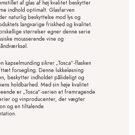
mstillet af glas af høj kvalitet beskytter
me indhold optimalt. Glasfarven
der naturlig beskyttelse mod lys og
oduktets langvarige friskhed og kvalitet.
orskellige størrelser egner denne serie
lassiske mousserende vine og
håndværksøl.
n kapselmunding sikrer „Tosca“-flasken
fttæt forsegling. Denne lukkeløsning
en, beskytter indholdet pålideligt og
kens holdbarhed. Med sin høje kvalitet
dseende er „Tosca“-serien et fremragende
erier og vinproducenter, der vægter
ion og en tiltalende
tation.