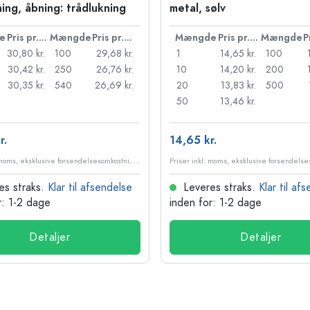
ning, åbning: trådlukning
metal, sølv
e
Pris pr. stk.
Mængde
Pris pr. stk.
Mængde
Pris pr. stk.
Mængde
30,80 kr.
100
29,68 kr.
1
14,65 kr.
100
30,42 kr.
250
26,76 kr.
10
14,20 kr.
200
30,35 kr.
540
26,69 kr.
20
13,83 kr.
500
50
13,46 kr.
r.
14,65 kr.
P
riser inkl. moms, eksklusive forsendelsesomkostninger
es straks.
Klar til afsendelse
Leveres straks.
Klar til af
r: 1-2 dage
inden for: 1-2 dage
Detaljer
Detaljer