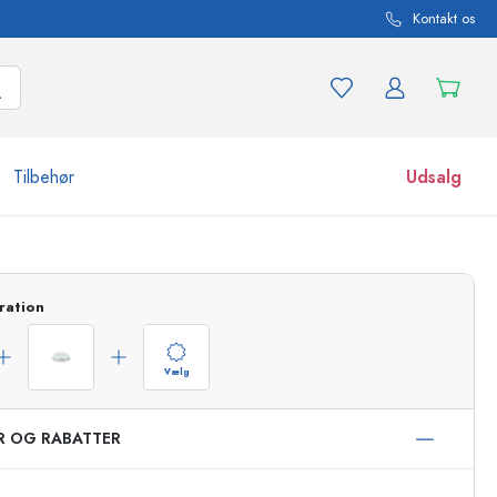
Kontakt os
Tilbehør
Udsalg
r og produktvarianter
Glas
ration
Opdag nu
Køb nu
Vælg
ER OG RABATTER