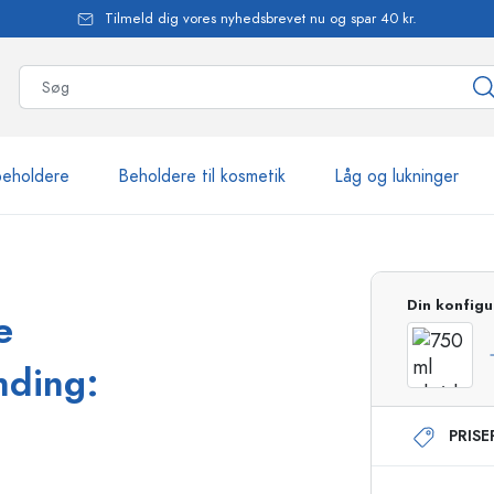
Tilmeld dig vores nyhedsbrevet nu og spar 40 kr.
beholdere
Beholdere til kosmetik
Låg og lukninger
mere end 2.500 produkte
Din konfigu
e
Estal-flasker
nding:
PRIS
Flasker med pumpe
Airless-dispensere
Sprayflasker
Roll-on flasker