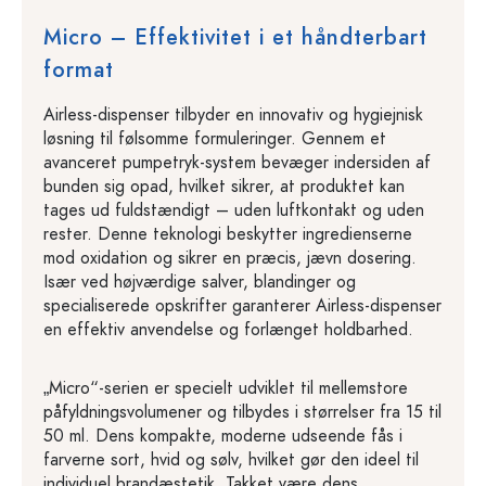
Micro – Effektivitet i et håndterbart
format
Airless-dispenser tilbyder en innovativ og hygiejnisk
løsning til følsomme formuleringer. Gennem et
avanceret pumpetryk-system bevæger indersiden af
bunden sig opad, hvilket sikrer, at produktet kan
tages ud fuldstændigt – uden luftkontakt og uden
rester. Denne teknologi beskytter ingredienserne
mod oxidation og sikrer en præcis, jævn dosering.
Især ved højværdige salver, blandinger og
specialiserede opskrifter garanterer Airless-dispenser
en effektiv anvendelse og forlænget holdbarhed.
„Micro“-serien er specielt udviklet til mellemstore
påfyldningsvolumener og tilbydes i størrelser fra 15 til
50 ml. Dens kompakte, moderne udseende fås i
farverne sort, hvid og sølv, hvilket gør den ideel til
individuel brandæstetik. Takket være dens