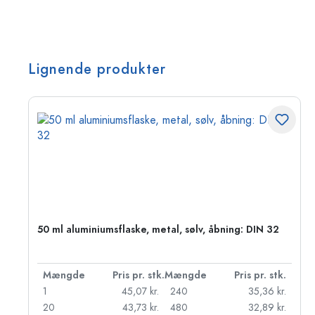
Lignende produkter
50 ml aluminiumsflaske, metal, sølv, åbning: DIN 32
k.
Mængde
Pris pr. stk.
Mængde
Pris pr. stk.
r.
1
45,07 kr.
240
35,36 kr.
r.
20
43,73 kr.
480
32,89 kr.