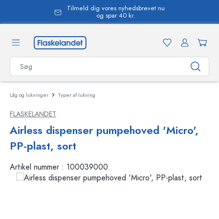
Tilmeld dig vores nyhedsbrevet nu
vedindhold
og spar 40 kr.
Låg og lukninger
Typer af lukning
FLASKELANDET
Airless dispenser pumpehoved 'Micro',
PP-plast, sort
Artikel nummer :
100039000