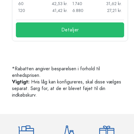
r.
60
42,53 kr.
1.740
31,62 kr.
r.
120
41,42 kr.
6.880
27,21 kr.
Detaljer
*Rabatten angiver besparelsen i forhold til
enhedsprisen.
Vigtigt:
Hvis låg kan konfigureres, skal disse vælges
separat. Sørg for, at de er blevet føjet til din
indkøbskurv.