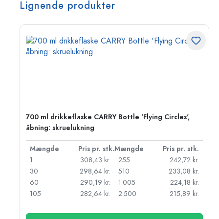
Lignende produkter
e',
700 ml drikkeflaske CARRY Bottle 'Flying Circles',
åbning: skruelukning
k.
Mængde
Pris pr. stk.
Mængde
Pris pr. stk.
r.
1
308,43 kr.
255
242,72 kr.
r.
30
298,64 kr.
510
233,08 kr.
r.
60
290,19 kr.
1.005
224,18 kr.
r.
105
282,64 kr.
2.500
215,89 kr.