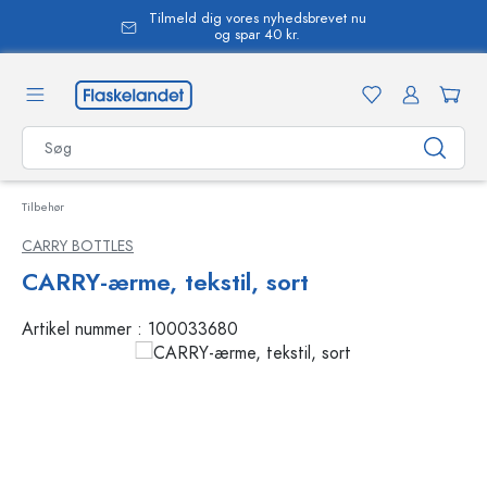
Tilmeld dig vores nyhedsbrevet nu
vedindhold
og spar 40 kr.
Tilbehør
CARRY BOTTLES
CARRY-ærme, tekstil, sort
Artikel nummer :
100033680