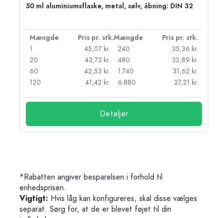
50 ml aluminiumsflaske, metal, sølv, åbning: DIN 32
k.
Mængde
Pris pr. stk.
Mængde
Pris pr. stk.
kr.
1
45,07 kr.
240
35,36 kr.
kr.
20
43,73 kr.
480
32,89 kr.
r.
60
42,53 kr.
1.740
31,62 kr.
r.
120
41,42 kr.
6.880
27,21 kr.
Detaljer
*Rabatten angiver besparelsen i forhold til
enhedsprisen.
Vigtigt:
Hvis låg kan konfigureres, skal disse vælges
separat. Sørg for, at de er blevet føjet til din