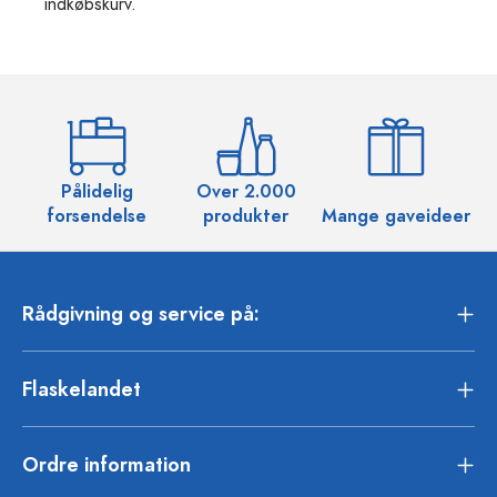
indkøbskurv.
Pålidelig
Over 2.000
O
forsendelse
produkter
Mange gaveideer
Rådgivning og service på:
Flaskelandet
Ordre information