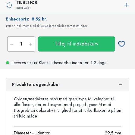
TILBEHØR
intet valgt
Enhedspris:
8,52 kr.
Priser inkl. moms, eksklusive forsendelsesomkostninger
Tilføj til indkøbskurv
Leveres straks.
Klar til afsendelse
inden for: 1-2 dage
Produktets egenskaber
Gylden/matlakeret prop med greb, type M, velegnet til
alle flasker, der er forsynet med prop af typen M med
trægreb. En dekorativ mulighed for at lukke flaskerne på en
stilfuld måde.
Diameter - Udenfor
29,5
mm