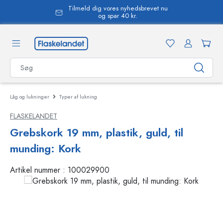
Tilmeld dig vores nyhedsbrevet nu
vedindhold
og spar 40 kr.
Låg og lukninger
Typer af lukning
FLASKELANDET
Grebskork 19 mm, plastik, guld, til
munding: Kork
Artikel nummer :
100029900