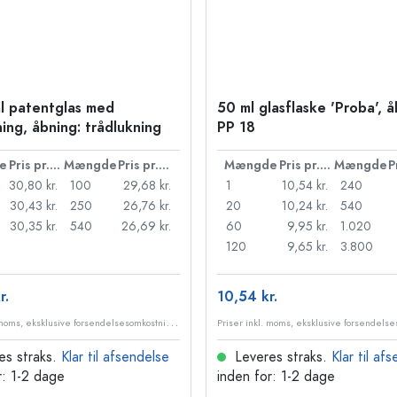
l patentglas med
50 ml glasflaske 'Proba', å
ning, åbning: trådlukning
PP 18
e
Pris pr. stk.
Mængde
Pris pr. stk.
Mængde
Pris pr. stk.
Mængde
30,80 kr.
100
29,68 kr.
1
10,54 kr.
240
30,43 kr.
250
26,76 kr.
20
10,24 kr.
540
30,35 kr.
540
26,69 kr.
60
9,95 kr.
1.020
120
9,65 kr.
3.800
r.
10,54 kr.
P
riser inkl. moms, eksklusive forsendelsesomkostninger
es straks.
Klar til afsendelse
Leveres straks.
Klar til af
r: 1-2 dage
inden for: 1-2 dage