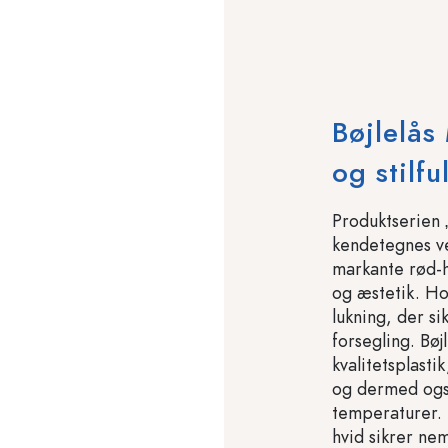
Bøjlelås
og stilfu
Produktserien „
kendetegnes ve
markante rød-h
og æstetik. Ho
lukning, der si
forsegling. Bøj
kvalitetsplast
og dermed også
temperaturer. 
hvid sikrer ne