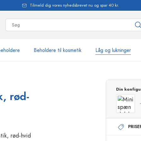
Tilmeld dig vores nyhedsbrevet nu og spar 40 kr.
beholdere
Beholdere til kosmetik
Låg og lukninger
mere end 2.500 produkte
Din konfigu
, rød-
Estal-flasker
PRIS
Flasker med pumpe
Airless-dispensere
Sprayflasker
Roll-on flasker