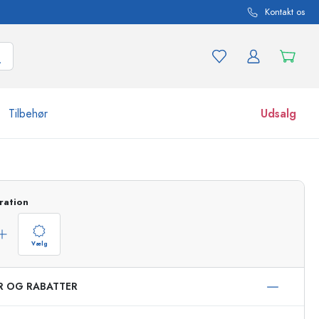
Kontakt os
Tilbehør
Udsalg
r og produktvarianter
Glas
Opdag nu
ration
Køb nu
Vælg
ER OG RABATTER