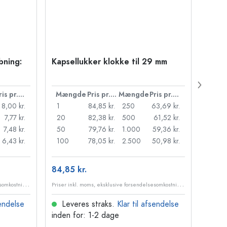
bning:
Kapsellukker klokke til 29 mm
500 m
Carré
38 m
Pris pr. stk.
Mængde
Pris pr. stk.
Mængde
Pris pr. stk.
Mæn
8,00 kr.
1
84,85 kr.
250
63,69 kr.
1
7,77 kr.
20
82,38 kr.
500
61,52 kr.
24
7,48 kr.
50
79,76 kr.
1.000
59,36 kr.
72
6,43 kr.
100
78,05 kr.
2.500
50,98 kr.
120
84,85 kr.
10,99
P
riser inkl. moms, eksklusive forsendelsesomkostninger
P
riser inkl. moms, eksklusive forsendelsesomkostninger
sendelse
Leveres straks.
Klar til afsendelse
Lev
inden for: 1-2 dage
inden