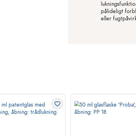
lukningsfunktio
pålideligt forb
eller fugtpåvir