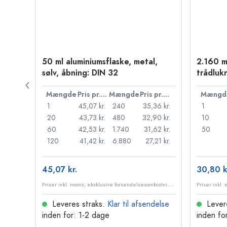
50 ml aluminiumsflaske, metal,
2.160 m
PP 28
sølv, åbning: DIN 32
trådluk
Pris pr. stk.
Mængde
Pris pr. stk.
Mængde
Pris pr. stk.
Mængd
55 kr.
1
45,07 kr.
240
35,36 kr.
1
,18 kr.
20
43,73 kr.
480
32,90 kr.
10
95 kr.
60
42,53 kr.
1.740
31,62 kr.
50
98 kr.
120
41,42 kr.
6.880
27,21 kr.
45,07 kr.
30,80 k
P
riser inkl. moms, eksklusive forsendelsesomkostninger
P
riser inkl. moms, eksklusive forsendelsesomkostninger
delse
Leveres straks.
Klar til afsendelse
Lever
inden for: 1-2 dage
inden fo