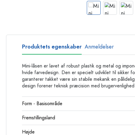
Glasflasker
Plastflasker
Produktets egenskaber
Anmeldelser
Mini-låsen er lavet af robust plastik og metal og impo
hvide farvedesign. Den er specielt udviklet til sikker f
garanterer takket være sin stabile mekanik en pålideli
design forener teknisk præcision med brugervenlighed
Form - Basisområde
Fremstillingsland
Højde