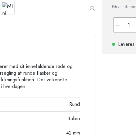
Stentøjsflasker
Priser inkl. mo
Aluminiumsflasker
Leveres 
nerer med sit iøjnefaldende røde og
orsegling af runde flasker og
g lukningsfunktion. Det velkendte
 i hverdagen.
Rund
Italien
42
mm