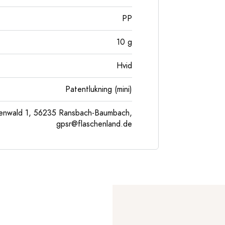
PP
10
g
Hvid
Patentlukning (mini)
enwald 1, 56235 Ransbach-Baumbach,
gpsr@flaschenland.de