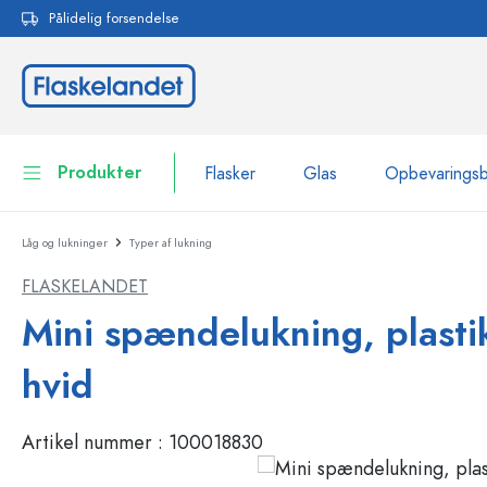
Pålidelig forsendelse
 søgning
Gå til hovednavigation
Produkter
Flasker
Glas
Opbevarings
Låg og lukninger
Typer af lukning
Flasker
Vis alle Flasker
FLASKELANDET
Glas
Flasker efter mærke
Mini spændelukning, plastik
WECK-flasker
Opbevaringsbeholdere
hvid
Bordservice
Flasker efter funktion
Artikel nummer :
100018830
Pipetteflasker
Beholdere til kosmetik
Flasker med patentprop