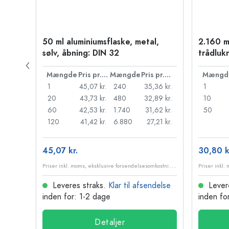
50 ml aluminiumsflaske, metal,
2.160 m
sølv, åbning: DIN 32
trådluk
Pris pr. stk.
Mængde
Pris pr. stk.
Mængde
Pris pr. stk.
Mængd
45 kr.
1
45,07 kr.
240
35,36 kr.
1
37 kr.
20
43,73 kr.
480
32,89 kr.
10
30 kr.
60
42,53 kr.
1.740
31,62 kr.
50
22 kr.
120
41,42 kr.
6.880
27,21 kr.
45,07 kr.
30,80 k
P
riser inkl. moms, eksklusive forsendelsesomkostninger
P
riser inkl. moms, eksklusive forsendelsesomkostninger
delse
Leveres straks.
Klar til afsendelse
Lever
inden for: 1-2 dage
inden fo
Detaljer