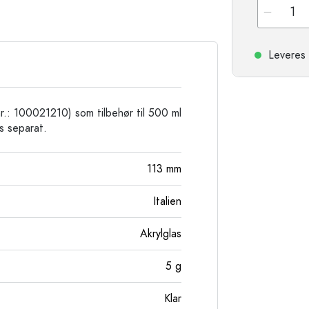
Stentøjsflasker
Aluminiumsflasker
Leveres 
.: 100021210) som tilbehør til 500 ml
s separat.
113
mm
Italien
Akrylglas
5
g
Klar