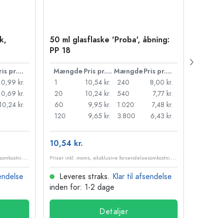
k,
50 ml glasflaske 'Proba', åbning:
Kapse
PP 18
Pris pr. stk.
Mængde
Pris pr. stk.
Mængde
Pris pr. stk.
Mæn
10,99 kr.
1
10,54 kr.
240
8,00 kr.
1
10,69 kr.
20
10,24 kr.
540
7,77 kr.
20
10,24 kr.
60
9,95 kr.
1.020
7,48 kr.
50
120
9,65 kr.
3.800
6,43 kr.
100
10,54 kr.
84,84
P
riser inkl. moms, eksklusive forsendelsesomkostninger
P
riser inkl. moms, eksklusive forsendelsesomkostninger
sendelse
Leveres straks.
Klar til afsendelse
Lev
inden for: 1-2 dage
inden
Detaljer