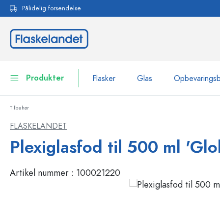
Pålidelig forsendelse
 søgning
Gå til hovednavigation
Produkter
Flasker
Glas
Opbevarings
Tilbehør
Flasker
Vis alle Flasker
FLASKELANDET
Glas
Plexiglasfod til 500 ml 'Glo
Flasker efter mærke
WECK-flasker
Opbevaringsbeholdere
Artikel nummer :
100021220
Bordservice
Flasker efter funktion
Pipetteflasker
Beholdere til kosmetik
Flasker med patentprop