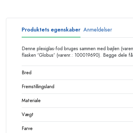
Glasflasker
Plastflasker
Produktets egenskaber
Anmeldelser
Denne plexiglas-fod bruges sammen med bøjlen (varenr
flasken 'Globus' (varenr.: 100019690). Begge dele få
Bred
Fremstillingsland
Materiale
Vægt
Farve