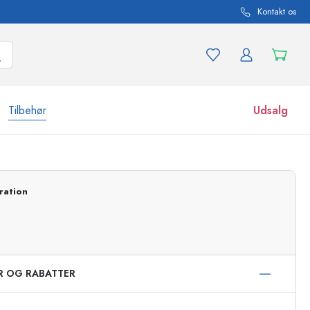
Kontakt os
Tilbehør
Udsalg
r og produktvarianter
Glas
ration
Opdag nu
Køb nu
ER OG RABATTER