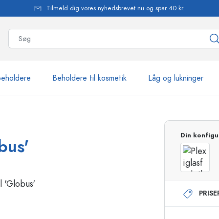
Tilmeld dig vores nyhedsbrevet nu og spar 40 kr.
beholdere
Beholdere til kosmetik
Låg og lukninger
mere end 2.500 produkte
Din konfigu
bus'
Estal-flasker
PRIS
Flasker med pumpe
Airless-dispensere
Sprayflasker
Roll-on flasker