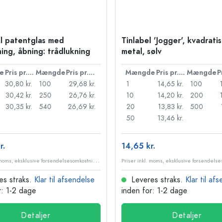
l patentglas med
Tinlabel 'Jogger', kvadratis
ning, åbning: trådlukning
metal, sølv
e
Pris pr. stk.
Mængde
Pris pr. stk.
Mængde
Pris pr. stk.
Mængde
30,80 kr.
100
29,68 kr.
1
14,65 kr.
100
30,42 kr.
250
26,76 kr.
10
14,20 kr.
200
30,35 kr.
540
26,69 kr.
20
13,83 kr.
500
50
13,46 kr.
r.
14,65 kr.
P
riser inkl. moms, eksklusive forsendelsesomkostninger
es straks.
Klar til afsendelse
Leveres straks.
Klar til af
r: 1-2 dage
inden for: 1-2 dage
Detaljer
Detaljer