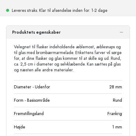
Leveres straks.
Klar til afsendelse
inden for: 1-2 dage
Produktets egenskaber
Velegnet til flasker indeholdende æblemost, æblesnaps og
til glas med brombærmarmelade. Etikettens farver vil sørge
for, at dine flasker og glas kommer til at skille sig ud. Rund,
ca. 2,5 cm i diameter og selvklæbende. Kan sættes på glas
og næsten alle andre materialer.
Diameter - Udenfor
28
mm
Form - Basisområde
Rund
Fremstillingsland
Frankrig
Højde
1
mm