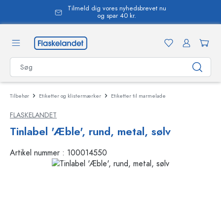
Tilmeld dig vores nyhedsbrevet nu
vedindhold
og spar 40 kr.
Tilbehør
Etiketter og klistermærker
Etiketter til marmelade
FLASKELANDET
Tinlabel 'Æble', rund, metal, sølv
Artikel nummer :
100014550