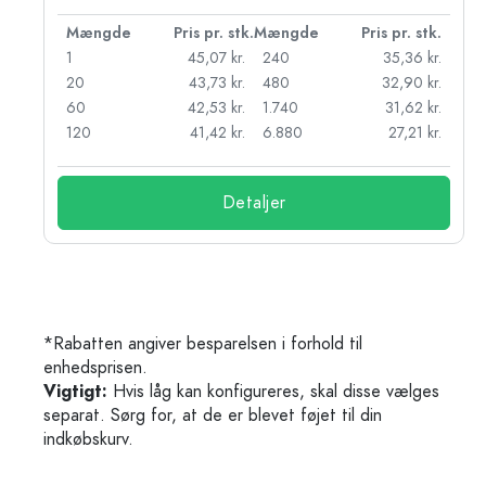
k.
Mængde
Pris pr. stk.
Mængde
Pris pr. stk.
kr.
1
45,07 kr.
240
35,36 kr.
kr.
20
43,73 kr.
480
32,90 kr.
r.
60
42,53 kr.
1.740
31,62 kr.
r.
120
41,42 kr.
6.880
27,21 kr.
Detaljer
*Rabatten angiver besparelsen i forhold til
enhedsprisen.
Vigtigt:
Hvis låg kan konfigureres, skal disse vælges
separat. Sørg for, at de er blevet føjet til din
indkøbskurv.