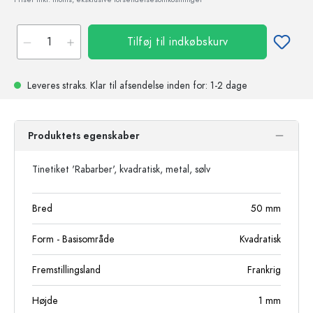
Tilføj til indkøbskurv
Leveres straks.
Klar til afsendelse
inden for: 1-2 dage
Produktets egenskaber
Tinetiket 'Rabarber', kvadratisk, metal, sølv
Bred
50
mm
Form - Basisområde
Kvadratisk
Fremstillingsland
Frankrig
Højde
1
mm