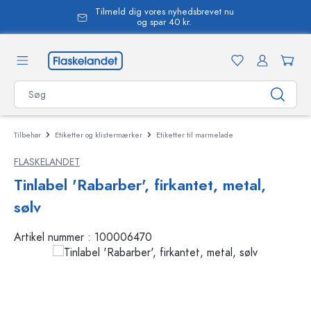
Tilmeld dig vores nyhedsbrevet nu
vedindhold
og spar 40 kr.
Tilbehør
Etiketter og klistermærker
Etiketter til marmelade
FLASKELANDET
Tinlabel 'Rabarber', firkantet, metal,
sølv
Artikel nummer :
100006470