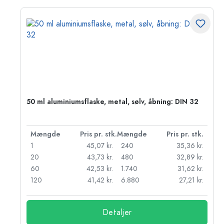
50 ml aluminiumsflaske, metal, sølv, åbning: DIN 32
k.
Mængde
Pris pr. stk.
Mængde
Pris pr. stk.
r.
1
45,07 kr.
240
35,36 kr.
r.
20
43,73 kr.
480
32,89 kr.
r.
60
42,53 kr.
1.740
31,62 kr.
r.
120
41,42 kr.
6.880
27,21 kr.
Detaljer