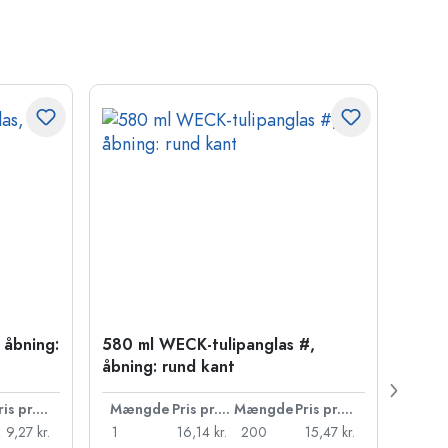
 åbning:
580 ml WECK-tulipanglas #,
1.575
åbning: rund kant
åbnin
Pris pr. stk.
Mængde
Pris pr. stk.
Mængde
Pris pr. stk.
Mæn
9,27 kr.
1
16,14 kr.
200
15,47 kr.
1