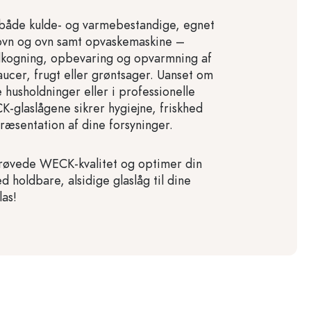
 både kulde- og varmebestandige, egnet
eovn og ovn samt opvaskemaskine –
ndkogning, opbevaring og opvarmning af
ucer, frugt eller grøntsager. Uanset om
e husholdninger eller i professionelle
-glaslågene sikrer hygiejne, friskhed
præsentation af dine forsyninger.
røvede WECK-kvalitet og optimer din
 holdbare, alsidige glaslåg til dine
as!