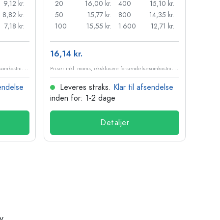
9,12 kr.
20
16,00 kr.
400
15,10 kr.
10
8,82 kr.
50
15,77 kr.
800
14,35 kr.
20
7,18 kr.
100
15,55 kr.
1.600
12,71 kr.
50
16,14 kr.
33,19
P
riser inkl. moms, eksklusive forsendelsesomkostninger
P
riser inkl. moms, eksklusive forsendelsesomkostninger
sendelse
Leveres straks.
Klar til afsendelse
Lev
inden for: 1-2 dage
inden
Detaljer
v.