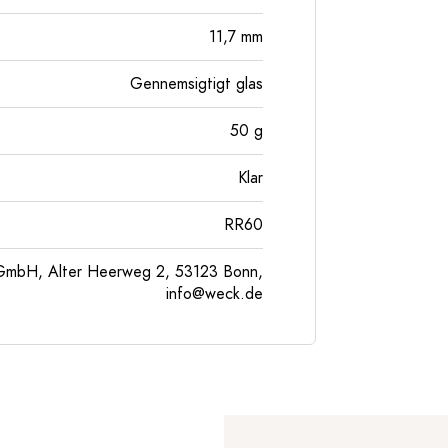
11,7
mm
Gennemsigtigt glas
50
g
Klar
RR60
GmbH, Alter Heerweg 2, 53123 Bonn,
info@weck.de