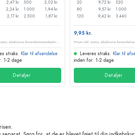
2,47 kr.
500
2,02 kr.
20
9,72 kr.
520
2,24 kr.
1.000
1,94 kr.
80
9,57 kr.
1.000
2,17 kr.
2.500
1,87 kr.
120
9,42 kr.
3.440
9,95 kr.
P
riser inkl. moms, eksklusive forsendelsesomkostninger
es straks.
Klar til afsendelse
Leveres straks.
Klar til af
r: 1-2 dage
inden for: 1-2 dage
Detaljer
Detaljer
risen.
separat. Sørg for, at de er blevet føjet til din indkøbskur