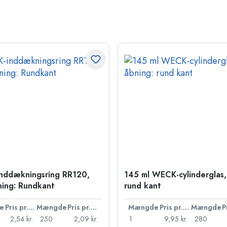
nddækningsring RR120,
145 ml WECK-cylinderglas,
ning: Rundkant
rund kant
e
Pris pr. stk.
Mængde
Pris pr. stk.
Mængde
Pris pr. stk.
Mængde
2,54 kr.
250
2,09 kr.
1
9,95 kr.
280