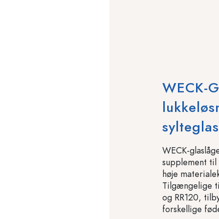
WECK-Gl
lukkeløs
sylteglas
WECK-glaslåge
supplement til
høje materiale
Tilgængelige 
og RR120, tilby
forskellige fød