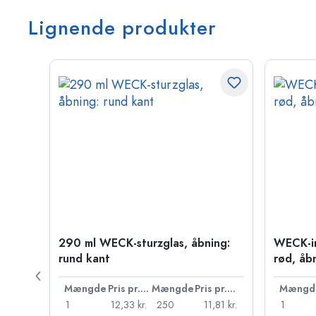
Lignende produkter
290 ml WECK-sturzglas, åbning:
WECK-i
rund kant
rød, åb
Pris pr. stk.
Mængde
Pris pr. stk.
Mængde
Pris pr. stk.
Mængd
79 kr.
1
12,33 kr.
250
11,81 kr.
1