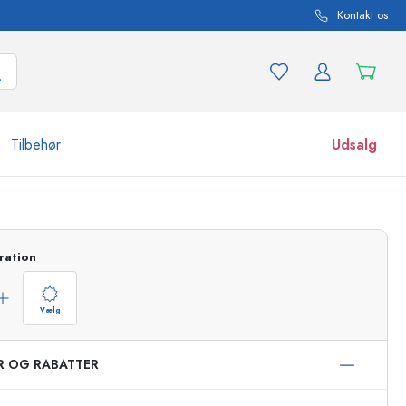
Kontakt os
Tilbehør
Udsalg
r og produktvarianter
Glas
Opdag nu
ration
Køb nu
Vælg
ER OG RABATTER