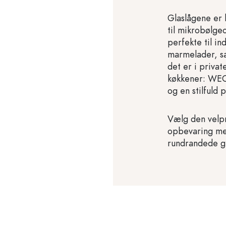
Glaslågene er
til mikrobølg
perfekte til i
marmelader, sa
det er i privat
køkkener: WECK
og en stilfuld 
Vælg den velp
opbevaring med
rundrandede gl