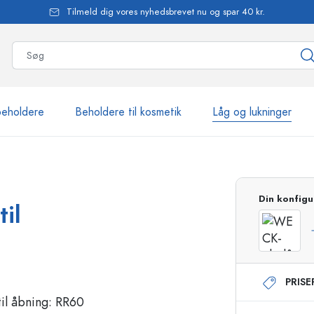
Tilmeld dig vores nyhedsbrevet nu og spar 40 kr.
beholdere
Beholdere til kosmetik
Låg og lukninger
mere end 2.500 produkte
Din konfigu
il
Estal-flasker
PRIS
Flasker med pumpe
Airless-dispensere
Sprayflasker
Roll-on flasker