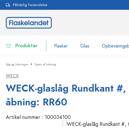
Pålidelig forsendelse
 søgning
Gå til hovednavigation
Produkter
Flasker
Glas
Opbevarings
Låg og lukninger
Typer af lukning
Flasker
Vis alle Flasker
WECK
Glas
Flasker efter mærke
WECK-glaslåg Rundkant #, t
WECK-flasker
Opbevaringsbeholdere
åbning: RR60
Bordservice
Flasker efter funktion
Artikel nummer :
100034100
Pipetteflasker
Beholdere til kosmetik
Flasker med patentprop