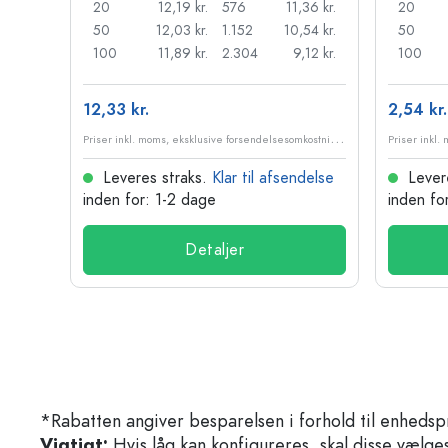
18 kr.
20
12,19 kr.
576
11,36 kr.
20
99 kr.
50
12,03 kr.
1.152
10,54 kr.
50
32 kr.
100
11,89 kr.
2.304
9,12 kr.
100
12,33 kr.
2,54 kr.
P
riser inkl. moms, eksklusive forsendelsesomkostninger
P
riser inkl. moms, eksklusive forsendelsesomkostninger
delse
Leveres straks.
Klar til afsendelse
Lever
inden for: 1-2 dage
inden fo
Detaljer
*Rabatten angiver besparelsen i forhold til enhedsp
Vigtigt:
Hvis låg kan konfigureres, skal disse vælges 