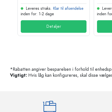
delse
Leveres straks.
Klar til afsendelse
Lever
inden for: 1-2 dage
inden fo
Detaljer
*Rabatten angiver besparelsen i forhold til enhedsp
Vigtigt:
Hvis låg kan konfigureres, skal disse vælges 