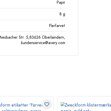
Papir
8
g
Flerfarvet
esbacher Str. 5,83626 Oberlaindern,
kundenservice@avery.com