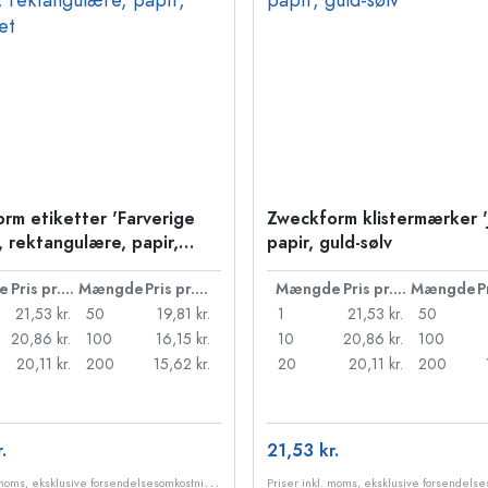
rm etiketter 'Farverige
Zweckform klistermærker 'J
, rektangulære, papir,
papir, guld-sølv
et
e
Pris pr. stk.
Mængde
Pris pr. stk.
Mængde
Pris pr. stk.
Mængde
21,53 kr.
50
19,81 kr.
1
21,53 kr.
50
20,86 kr.
100
16,15 kr.
10
20,86 kr.
100
20,11 kr.
200
15,62 kr.
20
20,11 kr.
200
.
21,53 kr.
P
riser inkl. moms, eksklusive forsendelsesomkostninger