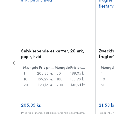
Selvklæbende etiketter, 20 ark,
Zweckfo
vet
papir, hvid
frugter'
flerfarv
Pris pr. stk.
Mængde
Pris pr. stk.
Mængde
Pris pr. stk.
Mængd
59 kr.
1
205,35 kr.
50
189,05 kr.
1
85 kr.
10
199,29 kr.
100
153,99 kr.
10
40 kr.
20
193,16 kr.
200
148,91 kr.
20
205,35 kr.
21,53 kr
P
riser inkl. moms, eksklusive forsendelsesomkostninger
P
riser inkl. moms, eksklusive forsendelsesomkostninger