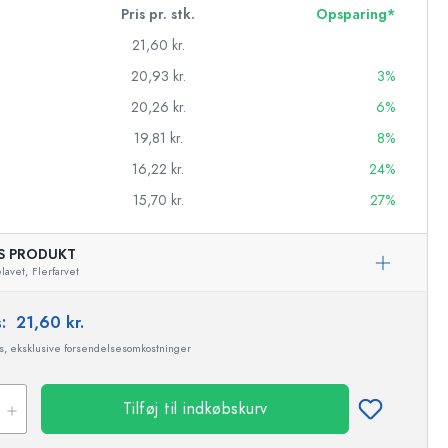
Pris pr. stk.
Opsparing*
21,60 kr.
20,93 kr.
3%
20,26 kr.
6%
19,81 kr.
8%
16,22 kr.
24%
15,70 kr.
27%
AS PRODUKT
avet,
Flerfarvet
s:
21,60 kr.
asker
ms, eksklusive forsendelsesomkostninger
Tilføj til indkøbskurv