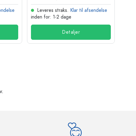
sendelse
Leveres straks.
Klar til afsendelse
Lev
inden for: 1-2 dage
inden
Detaljer
v.