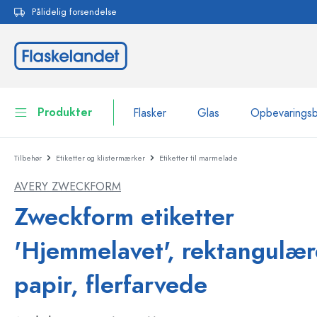
Pålidelig forsendelse
 søgning
Gå til hovednavigation
Produkter
Flasker
Glas
Opbevarings
Tilbehør
Etiketter og klistermærker
Etiketter til marmelade
Flasker
Vis alle Flasker
AVERY ZWECKFORM
Glas
Flasker efter mærke
Zweckform etiketter
WECK-flasker
Opbevaringsbeholdere
'Hjemmelavet', rektangulær
Bordservice
Flasker efter funktion
papir, flerfarvede
Pipetteflasker
Beholdere til kosmetik
Flasker med patentprop