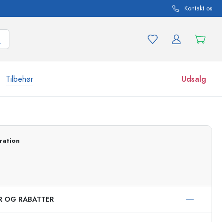
Kontakt os
Tilbehør
Udsalg
r og produktvarianter
Glas
Opdag nu
ration
Køb nu
ER OG RABATTER