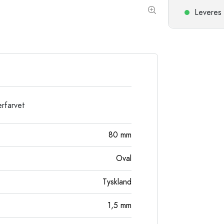
Stentøjsflasker
Leveres 
Aluminiumsflasker
erfarvet
80
mm
Oval
Tyskland
1,5
mm