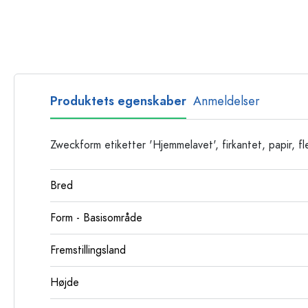
Glasflasker
Plastflasker
Produktets egenskaber
Anmeldelser
Zweckform etiketter 'Hjemmelavet', firkantet, papir, fl
Bred
Form - Basisområde
Fremstillingsland
Højde