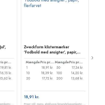
ul',
Zweckform klistermærker
Zwec
'Fodbold med ansigter', papir,
'Stje
flerfarvet
Pris pr. stk.
Mængde
Pris pr. stk.
Mængde
Pris pr. stk.
Mæn
19,81 kr.
1
18,91 kr.
50
17,34 kr.
1
16,15 kr.
10
18,39 kr.
100
14,20 kr.
10
15,62 kr.
20
17,72 kr.
200
13,68 kr.
20
18,91 kr.
21,53
P
riser inkl. moms, eksklusive forsendelsesomkostninger
P
riser inkl. moms, eksklusive forsendelsesomkostninger