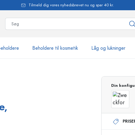
Tilmeld dig vores nyhedsbrevet nu og spar 40 kr.
beholdere
Beholdere til kosmetik
Låg og lukninger
mere end 2.500 produkte
Din konfigu
Estal-flasker
e,
PRIS
Flasker med pumpe
Airless-dispensere
Sprayflasker
Roll-on flasker