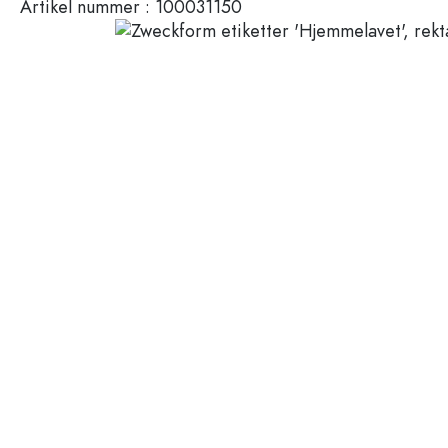
Artikel nummer :
100031150
Plastbeholdere
Flasker efter anvendelse
Låg og lukninger
Flasker til eddike og olie
Vinflasker
Tilbehør
Ølflasker
Drikkeflasker
Mærker
Medicinflasker
Mælkeflasker
Udsalg
Spiritusflasker
Nyheder
Flasker efter form
Vejledning
Apotekerflasker
Flasker med hank
Opskrifter
Flasker med lang hals
Polygonale flasker
Flasker efter materiale