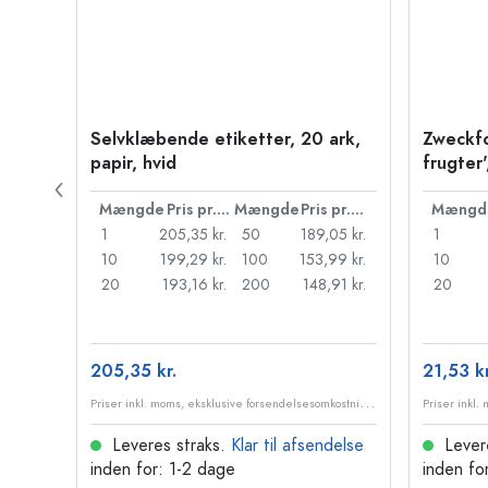
må
Selvklæbende etiketter, 20 ark,
Zweckfo
papir, hvid
frugter'
flerfarv
Pris pr. stk.
Mængde
Pris pr. stk.
Mængde
Pris pr. stk.
Mængd
06 kr.
1
205,35 kr.
50
189,05 kr.
1
62 kr.
10
199,29 kr.
100
153,99 kr.
10
10 kr.
20
193,16 kr.
200
148,91 kr.
20
205,35 kr.
21,53 kr
P
riser inkl. moms, eksklusive forsendelsesomkostninger
P
riser inkl. moms, eksklusive forsendelsesomkostninger
delse
Leveres straks.
Klar til afsendelse
Lever
inden for: 1-2 dage
inden fo