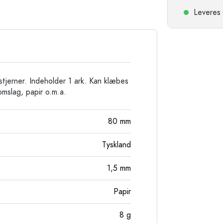
Stentøjsflasker
Leveres 
Aluminiumsflasker
 stjerner. Indeholder 1 ark. Kan klæbes
omslag, papir o.m.a.
80
mm
Tyskland
1,5
mm
Papir
8
g