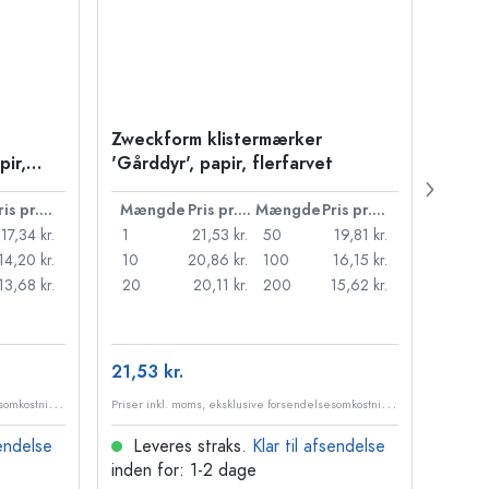
Zweckform klistermærker
Zwec
pir,
'Gårddyr', papir, flerfarvet
'Gelh
Pris pr. stk.
Mængde
Pris pr. stk.
Mængde
Pris pr. stk.
Mæn
17,34 kr.
1
21,53 kr.
50
19,81 kr.
1
14,20 kr.
10
20,86 kr.
100
16,15 kr.
10
13,68 kr.
20
20,11 kr.
200
15,62 kr.
20
21,53 kr.
27,51
P
riser inkl. moms, eksklusive forsendelsesomkostninger
P
riser inkl. moms, eksklusive forsendelsesomkostninger
sendelse
Leveres straks.
Klar til afsendelse
Lev
inden for: 1-2 dage
inden