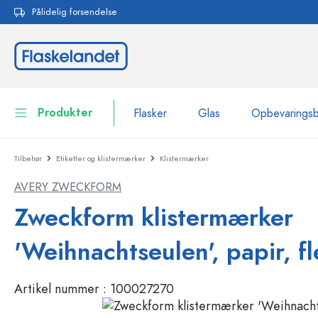
Pålidelig forsendelse
 søgning
Gå til hovednavigation
Produkter
Flasker
Glas
Opbevarings
Tilbehør
Etiketter og klistermærker
Klistermærker
Flasker
Vis alle Flasker
AVERY ZWECKFORM
Glas
Flasker efter mærke
Zweckform klistermærker
WECK-flasker
Opbevaringsbeholdere
'Weihnachtseulen', papir, fl
Bordservice
Flasker efter funktion
Artikel nummer :
100027270
Pipetteflasker
Beholdere til kosmetik
Flasker med patentprop