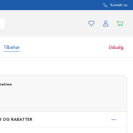
Kontakt os
Tilbehør
Udsalg
r og produktvarianter
Glas
Opdag nu
ration
Køb nu
ER OG RABATTER