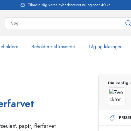
Tilmeld dig vores nyhedsbrevet nu og spar 40 kr.
beholdere
Beholdere til kosmetik
Låg og lukninger
mere end 2.500 produkte
Din konfigu
Estal-flasker
erfarvet
PRIS
Flasker med pumpe
Airless-dispensere
Sprayflasker
Roll-on flasker