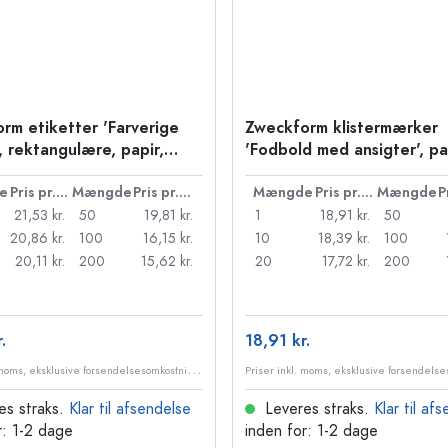
rm etiketter 'Farverige
Zweckform klistermærker
, rektangulære, papir,
'Fodbold med ansigter', pa
et
flerfarvet
e
Pris pr. stk.
Mængde
Pris pr. stk.
Mængde
Pris pr. stk.
Mængde
21,53 kr.
50
19,81 kr.
1
18,91 kr.
50
20,86 kr.
100
16,15 kr.
10
18,39 kr.
100
20,11 kr.
200
15,62 kr.
20
17,72 kr.
200
.
18,91 kr.
P
riser inkl. moms, eksklusive forsendelsesomkostninger
es straks.
Klar til afsendelse
Leveres straks.
Klar til af
r: 1-2 dage
inden for: 1-2 dage