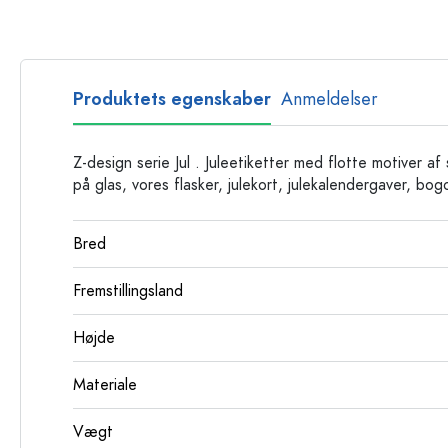
Glasflasker
Plastflasker
Produktets egenskaber
Anmeldelser
Z-design serie Jul . Juleetiketter med flotte motiver af
på glas, vores flasker, julekort, julekalendergaver, bog
Bred
Fremstillingsland
Højde
Materiale
Vægt