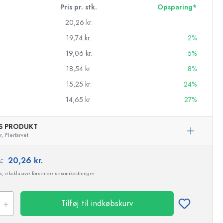
Pris pr. stk.
Opsparing*
20,26 kr.
19,74 kr.
2%
19,06 kr.
5%
18,54 kr.
8%
15,25 kr.
24%
14,65 kr.
27%
AS PRODUKT
r,
Flerfarvet
s:
20,26 kr.
asker
ms, eksklusive forsendelsesomkostninger
Tilføj til indkøbskurv