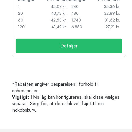
kr.
1
45,07 kr.
240
35,36 kr.
kr.
20
43,73 kr.
480
32,89 kr.
r.
60
42,53 kr.
1.740
31,62 kr.
r.
120
41,42 kr.
6.880
27,21 kr.
Detaljer
*Rabatten angiver besparelsen i forhold til
enhedsprisen.
Vigtigt:
Hvis låg kan konfigureres, skal disse vælges
separat. Sørg for, at de er blevet føjet til din
indkøbskurv.