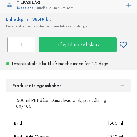
TILPAS LÅG
100000590
, Skruelåg, Aluminium, Sølv
Enhedspris:
38,49 kr.
Priser inkl. moms, eksklusive forsendelsesomkostninger
Tilføj til indkøbskurv
Leveres straks.
Klar til afsendelse
inden for: 1-2 dage
Produktets egenskaber
1.500 ml PET-dåse 'Dana', kvadratisk, plast, åbning:
100/400
Bind
1500
ml
Bind - Fuld Grænse
1720
ml