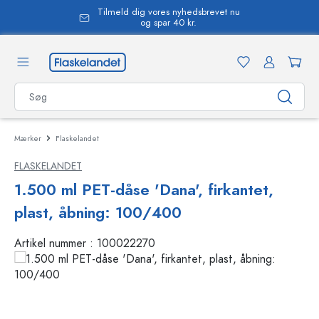
Tilmeld dig vores nyhedsbrevet nu
vedindhold
og spar 40 kr.
Mærker
Flaskelandet
FLASKELANDET
1.500 ml PET-dåse 'Dana', firkantet,
plast, åbning: 100/400
Artikel nummer :
100022270