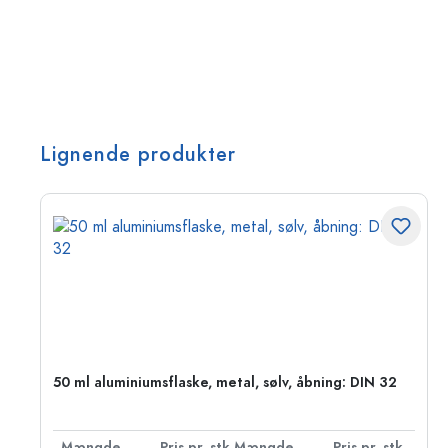
Lignende produkter
50 ml aluminiumsflaske, metal, sølv, åbning: DIN 32
k.
Mængde
Pris pr. stk.
Mængde
Pris pr. stk.