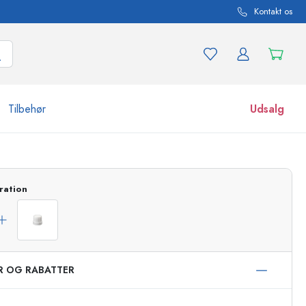
Kontakt os
Tilbehør
Udsalg
r og produktvarianter
Glas
ration
Opdag nu
Køb nu
ER OG RABATTER