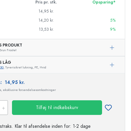
Pris pr. stk.
Opsparing*
14,95 kr.
14,20 kr.
5%
13,53 kr.
9%
AS PRODUKT
Brun Frostet
S LÅG
650
, Tyverisikret lukning, PE, Hvid
s:
14,95 kr.
ms, eksklusive forsendelsesomkostninger
asker
Tilføj til indkøbskurv
Eksemplarisk repræsentation
straks.
Klar til afsendelse
inden for: 1-2 dage