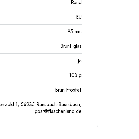
Rund
EU
95
mm
Brunt glas
Ja
103
g
Brun Frostet
enwald 1, 56235 Ransbach-Baumbach,
gpsr@flaschenland.de