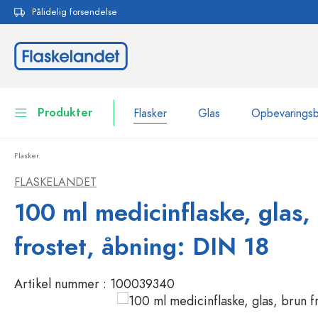
Pålidelig forsendelse
 søgning
Gå til hovednavigation
Produkter
Flasker
Glas
Opbevarings
Flasker
Flasker
Vis alle Flasker
FLASKELANDET
Glas
100 ml medicinflaske, glas,
Flasker efter mærke
WECK-flasker
Opbevaringsbeholdere
frostet, åbning: DIN 18
Bordservice
Flasker efter funktion
Artikel nummer :
100039340
Pipetteflasker
Beholdere til kosmetik
Flasker med patentprop