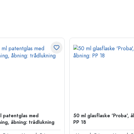
l patentglas med
50 ml glasflaske 'Proba', å
ning, åbning: trådlukning
PP 18