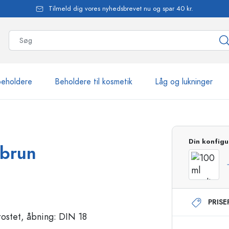
Tilmeld dig vores nyhedsbrevet nu og spar 40 kr.
beholdere
Beholdere til kosmetik
Låg og lukninger
mere end 2.500 produkte
Din konfigu
 brun
Estal-flasker
PRIS
Flasker med pumpe
Airless-dispensere
Sprayflasker
Roll-on flasker