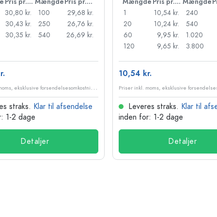
e
Pris pr. stk.
Mængde
Pris pr. stk.
Mængde
Pris pr. stk.
Mængde
30,80 kr.
100
29,68 kr.
1
10,54 kr.
240
30,43 kr.
250
26,76 kr.
20
10,24 kr.
540
30,35 kr.
540
26,69 kr.
60
9,95 kr.
1.020
120
9,65 kr.
3.800
r.
10,54 kr.
P
riser inkl. moms, eksklusive forsendelsesomkostninger
es straks.
Klar til afsendelse
Leveres straks.
Klar til af
r: 1-2 dage
inden for: 1-2 dage
Detaljer
Detaljer