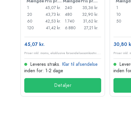
Pris pr. stk.
Mængde
Pris pr. stk.
Mængde
Pris pr. stk.
Mængd
55 kr.
1
45,07 kr.
240
35,36 kr.
1
,18 kr.
20
43,73 kr.
480
32,90 kr.
10
95 kr.
60
42,53 kr.
1.740
31,62 kr.
50
98 kr.
120
41,42 kr.
6.880
27,21 kr.
45,07 kr.
30,80 k
P
riser inkl. moms, eksklusive forsendelsesomkostninger
P
riser inkl. moms, eksklusive forsendelsesomkostninger
delse
Leveres straks.
Klar til afsendelse
Lever
inden for: 1-2 dage
inden fo
Detaljer