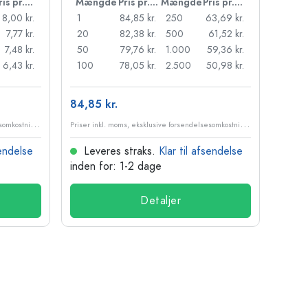
Pris pr. stk.
Mængde
Pris pr. stk.
Mængde
Pris pr. stk.
Mæn
8,00 kr.
1
84,85 kr.
250
63,69 kr.
1
7,77 kr.
20
82,38 kr.
500
61,52 kr.
24
7,48 kr.
50
79,76 kr.
1.000
59,36 kr.
72
6,43 kr.
100
78,05 kr.
2.500
50,98 kr.
120
84,85 kr.
10,99
P
riser inkl. moms, eksklusive forsendelsesomkostninger
P
riser inkl. moms, eksklusive forsendelsesomkostninger
sendelse
Leveres straks.
Klar til afsendelse
Lev
inden for: 1-2 dage
inden
Detaljer