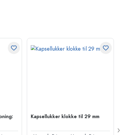
bning:
Kapsellukker klokke til 29 mm
500 m
Carré
38 m