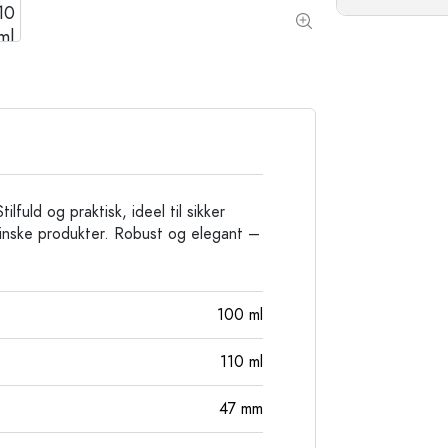
Stentøjsflasker
Aluminiumsflasker
lfuld og praktisk, ideel til sikker
cinske produkter. Robust og elegant –
100
ml
110
ml
47
mm