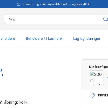
Tilmeld dig vores nyhedsbrevet nu og spar 40 kr.
beholdere
Beholdere til kosmetik
Låg og lukninger
mere end 2.500 produkte
Din konfigu
',
Estal-flasker
PRIS
Flasker med pumpe
Airless-dispensere
Sprayflasker
Roll-on flasker