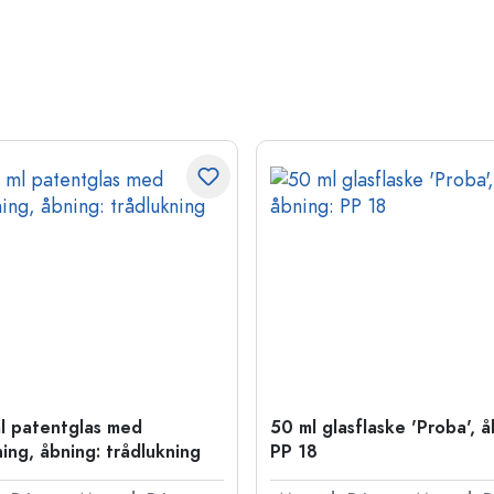
l patentglas med
50 ml glasflaske 'Proba', å
ning, åbning: trådlukning
PP 18