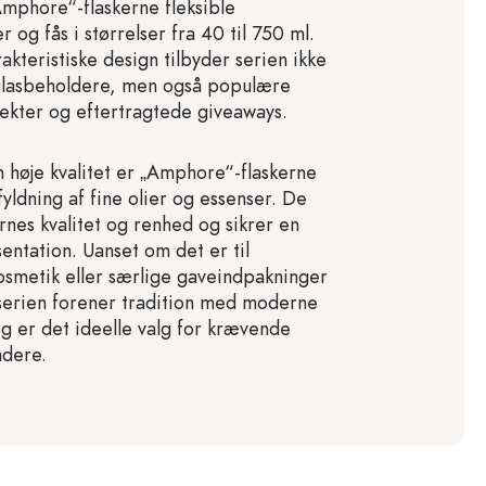
„Amphore“-flaskerne fleksible
 og fås i størrelser fra 40 til 750 ml.
kteristiske design tilbyder serien ikke
 glasbeholdere, men også populære
ekter og eftertragtede giveaways.
n høje kvalitet er „Amphore“-flaskerne
fyldning af fine olier og essenser. De
nes kvalitet og renhed og sikrer en
entation. Uanset om det er til
kosmetik eller særlige gaveindpakninger
erien forener tradition med moderne
og er det ideelle valg for krævende
dere.