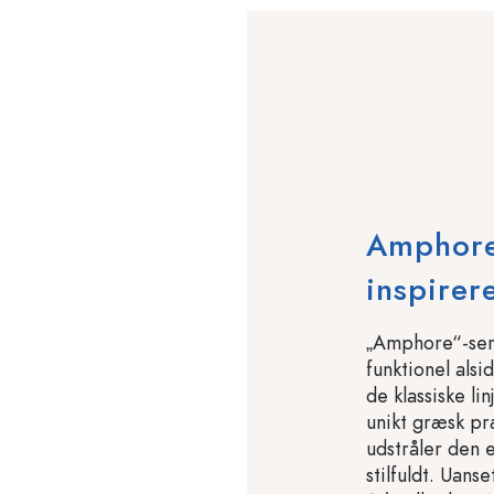
Amphore
inspirer
„Amphore“-ser
funktionel als
de klassiske li
unikt græsk præ
udstråler den 
stilfuldt. Uans