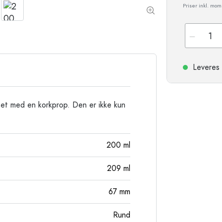
Stentøjsflasker
Priser inkl. mo
Aluminiumsflasker
Leveres 
ynet med en korkprop. Den er ikke kun
200
ml
209
ml
67
mm
Rund