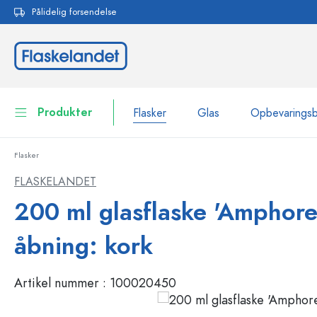
Pålidelig forsendelse
 søgning
Gå til hovednavigation
Produkter
Flasker
Glas
Opbevarings
Flasker
Flasker
Vis alle Flasker
FLASKELANDET
Glas
200 ml glasflaske 'Amphore
Flasker efter mærke
WECK-flasker
Opbevaringsbeholdere
åbning: kork
Bordservice
Flasker efter funktion
Artikel nummer :
100020450
Pipetteflasker
Beholdere til kosmetik
Flasker med patentprop