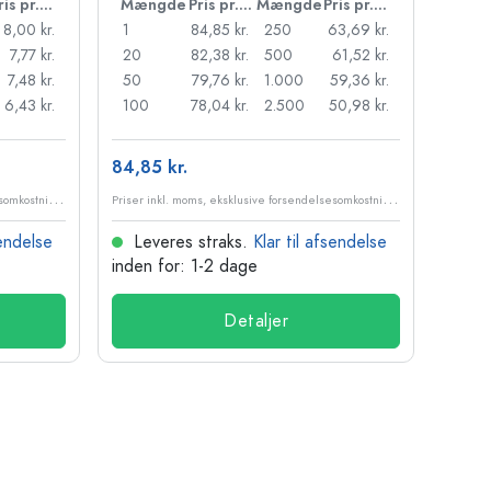
Pris pr. stk.
Mængde
Pris pr. stk.
Mængde
Pris pr. stk.
Mæn
8,00 kr.
1
84,85 kr.
250
63,69 kr.
1
7,77 kr.
20
82,38 kr.
500
61,52 kr.
24
7,48 kr.
50
79,76 kr.
1.000
59,36 kr.
72
6,43 kr.
100
78,04 kr.
2.500
50,98 kr.
120
84,85 kr.
10,99
P
riser inkl. moms, eksklusive forsendelsesomkostninger
P
riser inkl. moms, eksklusive forsendelsesomkostninger
sendelse
Leveres straks.
Klar til afsendelse
Lev
inden for: 1-2 dage
inden
Detaljer