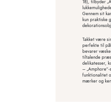
18), tilbyder 
lukkemuligheder
Gennem sit kara
kun praktiske
dekorationsobj
Takket være si
perfekte til på
bevarer væsker
tiltalende præs
delikatesser, 
– „Amphore“-s
funktionalitet 
mærker og ken