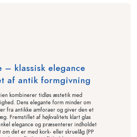
 – klassisk elegance
et af antik formgivning
ien kombinerer tidløs æstetik med
idighed. Dens elegante form minder om
njer fra antikke amforaer og giver den et
g. Fremstillet af højkvalitets klart glas
enkel elegance og præsenterer indholdet
et om det er med kork- eller skruelåg (PP