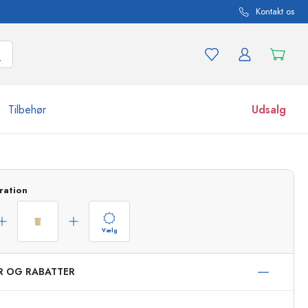
Kontakt os
Tilbehør
Udsalg
r og produktvarianter
Glas
ration
Opdag nu
Køb nu
Vælg
ER OG RABATTER