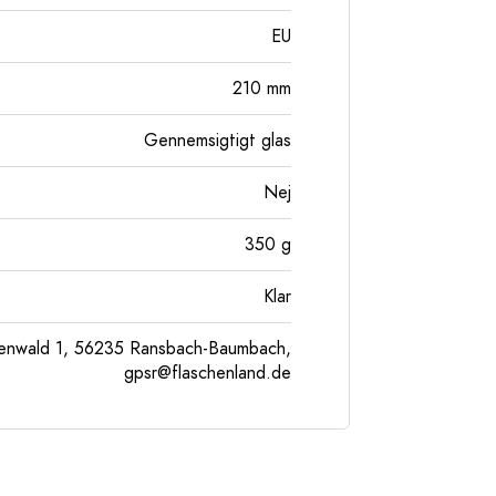
EU
210
mm
Gennemsigtigt glas
Nej
350
g
Klar
enwald 1, 56235 Ransbach-Baumbach,
gpsr@flaschenland.de