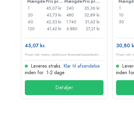
Pris pr. stk.
Mængde
Pris pr. stk.
Mængde
Pris pr. stk.
Mængd
55 kr.
1
45,07 kr.
240
35,36 kr.
1
,18 kr.
20
43,73 kr.
480
32,89 kr.
10
95 kr.
60
42,53 kr.
1.740
31,62 kr.
50
98 kr.
120
41,42 kr.
6.880
27,21 kr.
45,07 kr.
30,80 k
P
riser inkl. moms, eksklusive forsendelsesomkostninger
P
riser inkl. moms, eksklusive forsendelsesomkostninger
delse
Leveres straks.
Klar til afsendelse
Lever
inden for: 1-2 dage
inden fo
Detaljer