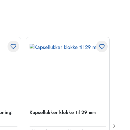
bning:
Kapsellukker klokke til 29 mm
500 m
Carré
38 m