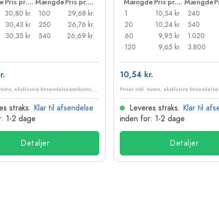
e
Pris pr. stk.
Mængde
Pris pr. stk.
Mængde
Pris pr. stk.
Mængde
30,80 kr.
100
29,68 kr.
1
10,54 kr.
240
30,43 kr.
250
26,76 kr.
20
10,24 kr.
540
30,35 kr.
540
26,69 kr.
60
9,95 kr.
1.020
120
9,65 kr.
3.800
r.
10,54 kr.
P
riser inkl. moms, eksklusive forsendelsesomkostninger
es straks.
Klar til afsendelse
Leveres straks.
Klar til af
r: 1-2 dage
inden for: 1-2 dage
Detaljer
Detaljer