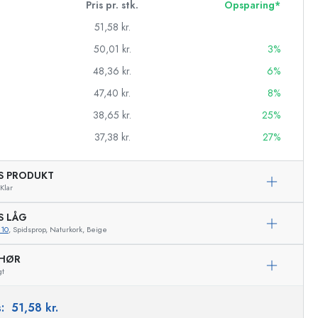
Pris pr. stk.
Opsparing*
51,58 kr.
50,01 kr.
3%
48,36 kr.
6%
47,40 kr.
8%
38,65 kr.
25%
37,38 kr.
27%
AS PRODUKT
Klar
S LÅG
asker
810
, Spidsprop, Naturkork, Beige
EHØR
gt
Eksemplarisk repræsentation
s:
51,58 kr.