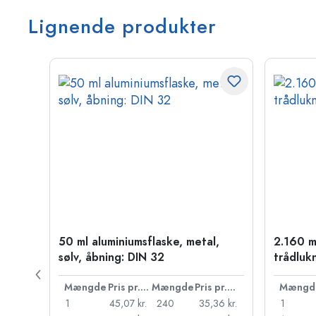
Lignende produkter
50 ml aluminiumsflaske, metal,
2.160 m
PP 28
sølv, åbning: DIN 32
trådluk
Pris pr. stk.
Mængde
Pris pr. stk.
Mængde
Pris pr. stk.
Mængd
55 kr.
1
45,07 kr.
240
35,36 kr.
1