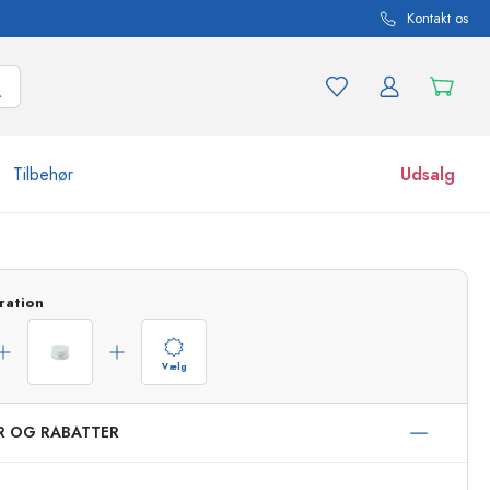
Kontakt os
Tilbehør
Udsalg
r og produktvarianter
Glas
ration
Opdag nu
Køb nu
Vælg
ER OG RABATTER