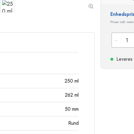
Stentøjsflasker
Aluminiumsflasker
Enhedspri
Priser inkl. mo
Leveres 
250
ml
262
ml
50
mm
Rund