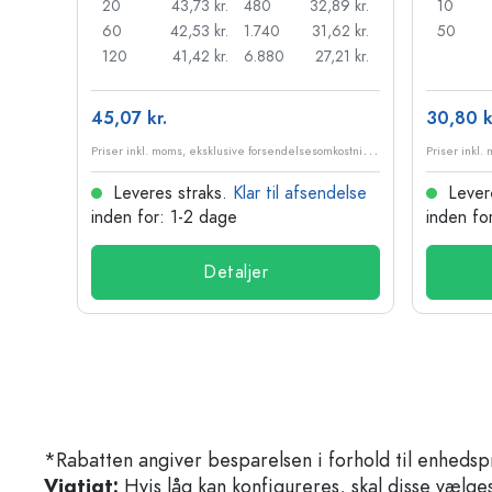
,18 kr.
20
43,73 kr.
480
32,89 kr.
10
95 kr.
60
42,53 kr.
1.740
31,62 kr.
50
98 kr.
120
41,42 kr.
6.880
27,21 kr.
45,07 kr.
30,80 k
P
riser inkl. moms, eksklusive forsendelsesomkostninger
P
riser inkl. moms, eksklusive forsendelsesomkostninger
delse
Leveres straks.
Klar til afsendelse
Lever
inden for: 1-2 dage
inden fo
Detaljer
*Rabatten angiver besparelsen i forhold til enhedsp
Vigtigt:
Hvis låg kan konfigureres, skal disse vælges 