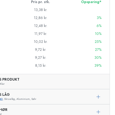
Pris pr. stk.
Opsparing*
13,38 kr.
12,86 kr.
3%
12,48 kr.
6%
11,97 kr.
10%
10,02 kr.
25%
9,72 kr.
27%
9,27 kr.
30%
8,15 kr.
39%
AS PRODUKT
asker
Klar
S LÅG
40
, Skruelåg, Aluminium, Sølv
Eksemplarisk repræsentation
EHØR
gt