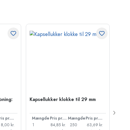
bning:
Kapsellukker klokke til 29 mm
500 m
Carré
38 m
Pris pr. stk.
Mængde
Pris pr. stk.
Mængde
Pris pr. stk.
Mæn
8,00 kr.
1
84,85 kr.
250
63,69 kr.
1