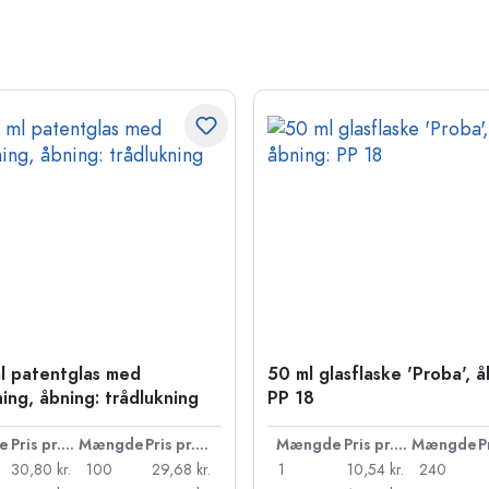
l patentglas med
50 ml glasflaske 'Proba', å
ning, åbning: trådlukning
PP 18
e
Pris pr. stk.
Mængde
Pris pr. stk.
Mængde
Pris pr. stk.
Mængde
30,80 kr.
100
29,68 kr.
1
10,54 kr.
240