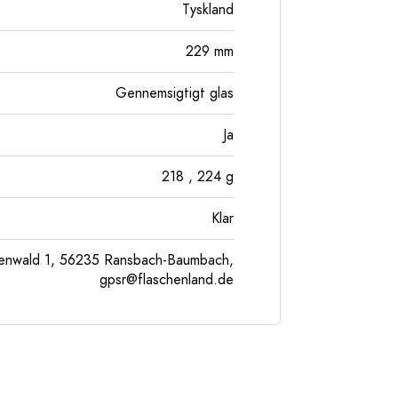
Tyskland
229
mm
Gennemsigtigt glas
Ja
218
, 224
g
Klar
enwald 1, 56235 Ransbach-Baumbach,
gpsr@flaschenland.de