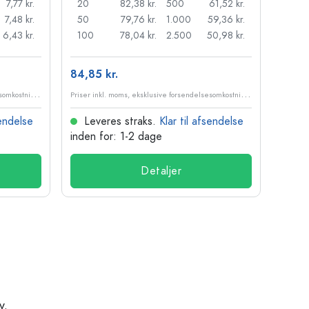
7,77 kr.
20
82,38 kr.
500
61,52 kr.
24
7,48 kr.
50
79,76 kr.
1.000
59,36 kr.
72
6,43 kr.
100
78,04 kr.
2.500
50,98 kr.
120
84,85 kr.
10,99
P
riser inkl. moms, eksklusive forsendelsesomkostninger
P
riser inkl. moms, eksklusive forsendelsesomkostninger
sendelse
Leveres straks.
Klar til afsendelse
Lev
inden for: 1-2 dage
inden
Detaljer
v.