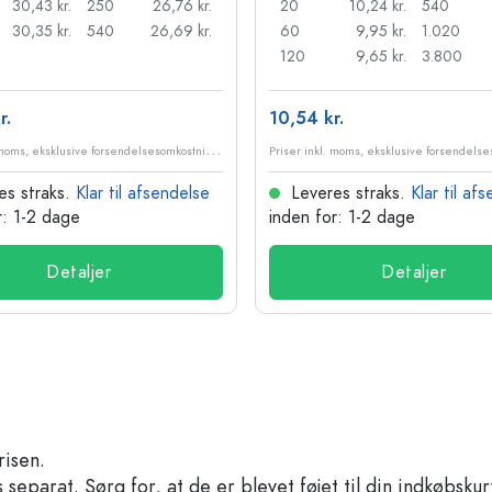
30,43 kr.
250
26,76 kr.
20
10,24 kr.
540
30,35 kr.
540
26,69 kr.
60
9,95 kr.
1.020
120
9,65 kr.
3.800
r.
10,54 kr.
P
riser inkl. moms, eksklusive forsendelsesomkostninger
es straks.
Klar til afsendelse
Leveres straks.
Klar til af
r: 1-2 dage
inden for: 1-2 dage
Detaljer
Detaljer
risen.
separat. Sørg for, at de er blevet føjet til din indkøbskur