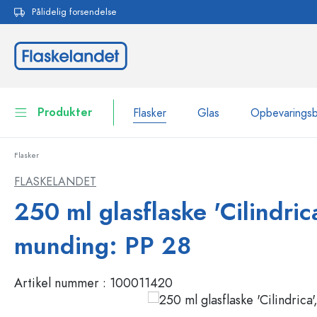
Pålidelig forsendelse
 søgning
Gå til hovednavigation
Produkter
Flasker
Glas
Opbevarings
Flasker
Flasker
Vis alle Flasker
FLASKELANDET
Glas
250 ml glasflaske 'Cilindrica
Flasker efter mærke
WECK-flasker
Opbevaringsbeholdere
munding: PP 28
Bordservice
Flasker efter funktion
Artikel nummer :
100011420
Pipetteflasker
Beholdere til kosmetik
Flasker med patentprop