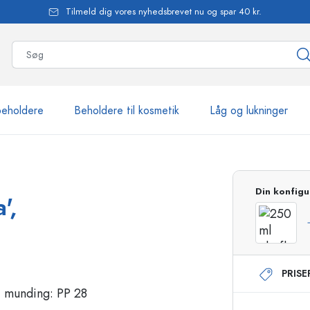
Tilmeld dig vores nyhedsbrevet nu og spar 40 kr.
beholdere
Beholdere til kosmetik
Låg og lukninger
mere end 2.500 produkte
Din konfigu
',
Estal-flasker
PRIS
Flasker med pumpe
Airless-dispensere
Sprayflasker
Roll-on flasker