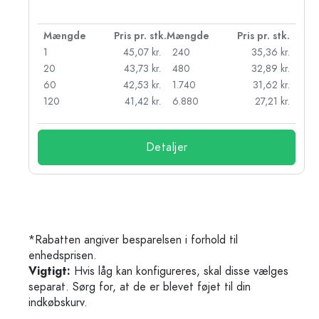
k.
Mængde
Pris pr. stk.
Mængde
Pris pr. stk.
kr.
1
45,07 kr.
240
35,36 kr.
kr.
20
43,73 kr.
480
32,89 kr.
r.
60
42,53 kr.
1.740
31,62 kr.
r.
120
41,42 kr.
6.880
27,21 kr.
Detaljer
*Rabatten angiver besparelsen i forhold til
enhedsprisen.
Vigtigt:
Hvis låg kan konfigureres, skal disse vælges
separat. Sørg for, at de er blevet føjet til din
indkøbskurv.