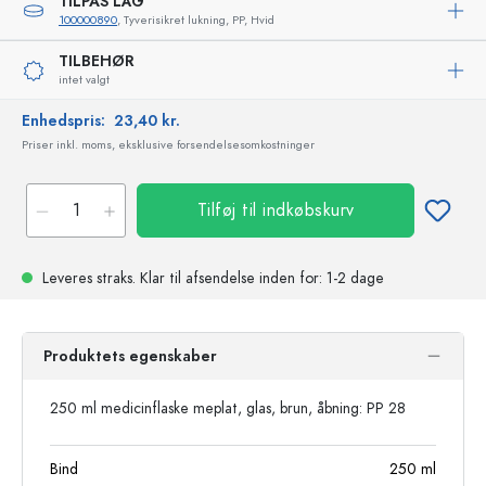
TILPAS LÅG
100000890
, Tyverisikret lukning, PP, Hvid
TILBEHØR
intet valgt
Enhedspris:
23,40 kr.
Priser inkl. moms, eksklusive forsendelsesomkostninger
Tilføj til indkøbskurv
Leveres straks.
Klar til afsendelse
inden for: 1-2 dage
Produktets egenskaber
250 ml medicinflaske meplat, glas, brun, åbning: PP 28
Bind
250
ml