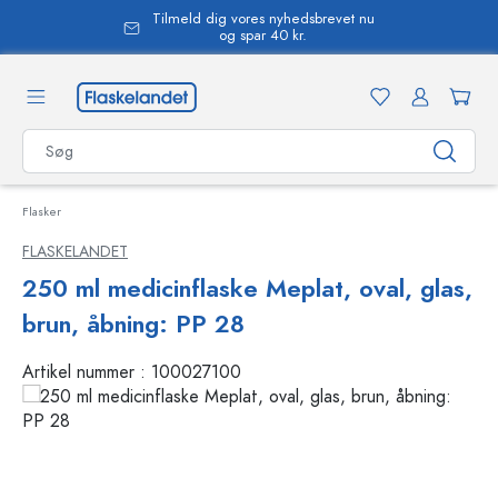
Tilmeld dig vores nyhedsbrevet nu
vedindhold
og spar 40 kr.
Flasker
FLASKELANDET
250 ml medicinflaske Meplat, oval, glas,
brun, åbning: PP 28
Artikel nummer :
100027100