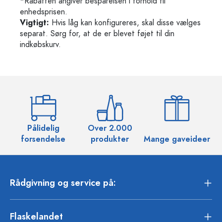
*Rabatten angiver besparelsen i forhold til
enhedsprisen.
Vigtigt:
Hvis låg kan konfigureres, skal disse vælges
separat. Sørg for, at de er blevet føjet til din
indkøbskurv.
Pålidelig
Over 2.000
O
forsendelse
produkter
Mange gaveideer
Rådgivning og service på:
Flaskelandet