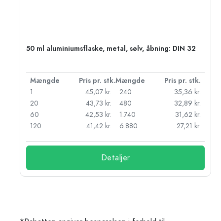
50 ml aluminiumsflaske, metal, sølv, åbning: DIN 32
k.
Mængde
Pris pr. stk.
Mængde
Pris pr. stk.
r.
1
45,07 kr.
240
35,36 kr.
r.
20
43,73 kr.
480
32,89 kr.
r.
60
42,53 kr.
1.740
31,62 kr.
r.
120
41,42 kr.
6.880
27,21 kr.
Detaljer