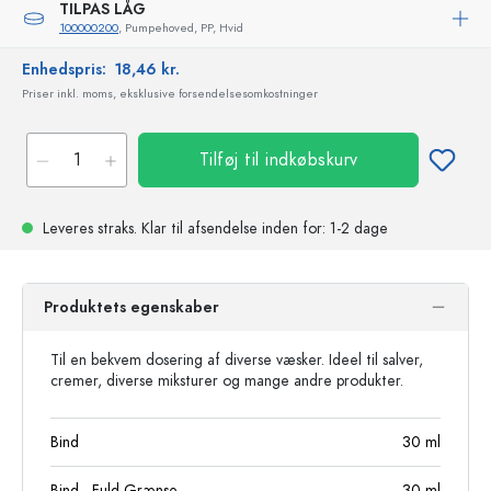
TILPAS LÅG
100000200
, Pumpehoved, PP, Hvid
Enhedspris:
18,46 kr.
Priser inkl. moms, eksklusive forsendelsesomkostninger
Tilføj til indkøbskurv
Leveres straks.
Klar til afsendelse
inden for: 1-2 dage
Produktets egenskaber
Til en bekvem dosering af diverse væsker. Ideel til salver,
cremer, diverse miksturer og mange andre produkter.
Bind
30
ml
Bind - Fuld Grænse
30
ml