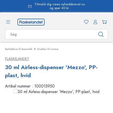
Tilmeld dig vores nyhedsbrevet nu
vedindhold
og spar 40 kr.
Beholdere til kosmetik
Krukker til creme
FLASKELANDET
30 ml Airless-dispenser 'Mezzo', PP-
plast, hvid
Artikel nummer :
100015950