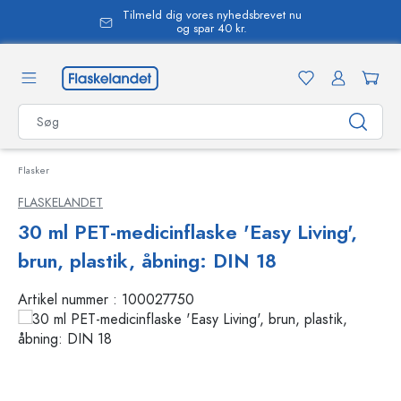
Tilmeld dig vores nyhedsbrevet nu
vedindhold
og spar 40 kr.
Flasker
FLASKELANDET
30 ml PET-medicinflaske 'Easy Living',
brun, plastik, åbning: DIN 18
Artikel nummer :
100027750