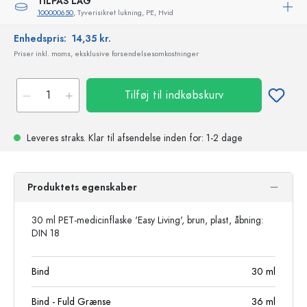
TILPAS LÅG
100000650
, Tyverisikret lukning, PE, Hvid
Enhedspris:
14,35 kr.
Priser inkl. moms, eksklusive forsendelsesomkostninger
Tilføj til indkøbskurv
Leveres straks.
Klar til afsendelse
inden for: 1-2 dage
Produktets egenskaber
30 ml PET-medicinflaske 'Easy Living', brun, plast, åbning:
DIN 18
Bind
30
ml
Bind - Fuld Grænse
36
ml