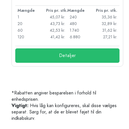
k.
Mængde
Pris pr. stk.
Mængde
Pris pr. stk.
r.
1
45,07 kr.
240
35,36 kr.
r.
20
43,73 kr.
480
32,89 kr.
r.
60
42,53 kr.
1.740
31,62 kr.
r.
120
41,42 kr.
6.880
27,21 kr.
Detaljer
*Rabatten angiver besparelsen i forhold til
enhedsprisen.
Vigtigt:
Hvis låg kan konfigureres, skal disse vælges
separat. Sørg for, at de er blevet føjet til din
indkøbskurv.