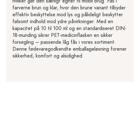
hvilket gør den særligt egnet til mobil brug. Fås i
farverne brun og klar, hvor den brune variant tilbyder
effektiv beskyttelse mod lys og pålideligt beskytter
følsomt indhold mod ydre påvirkninger. Med en
kapacitet på 10 til 100 ml og en standardiseret DIN-
18-munding sikrer PET-medicinflasken en sikker
forsegling – passende låg fås i vores sortiment.
Denne fødevaregodkendte emballageløsning forener
sikkerhed, komfort og alsidighed.