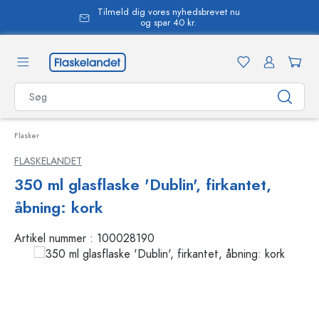
Tilmeld dig vores nyhedsbrevet nu
vedindhold
og spar 40 kr.
Flasker
FLASKELANDET
350 ml glasflaske 'Dublin', firkantet,
åbning: kork
Artikel nummer :
100028190