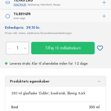
TILPAS LÅG
100019630
, Spidsprop, Naturkork, Beige
TILBEHØR
intet valgt
Enhedspris:
39,10 kr.
Priser inkl. moms, eksklusive forsendelsesomkostninger
Tilføj til indkøbskurv
Leveres straks.
Klar til afsendelse
inden for: 1-2 dage
Produktets egenskaber
350 ml glasflaske 'Dublin', kvadratisk, åbning: Kork
Bind
350
ml