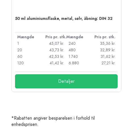
50 ml aluminiumsflaske, metal, sølv, åbning: DIN 32
k.
Mængde
Pris pr. stk.
Mængde
Pris pr. stk.
kr.
1
45,07 kr.
240
35,36 kr.
kr.
20
43,73 kr.
480
32,89 kr.
r.
60
42,53 kr.
1.740
31,62 kr.
r.
120
41,42 kr.
6.880
27,21 kr.
Detaljer
*Rabatten angiver besparelsen i forhold til
enhedsprisen.