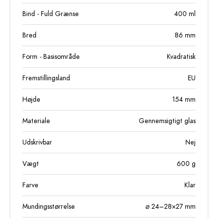
Bind - Fuld Grænse
400
ml
Bred
86
mm
Form - Basisområde
Kvadratisk
Fremstillingsland
EU
Højde
154
mm
Materiale
Gennemsigtigt glas
Udskrivbar
Nej
Vægt
600
g
Farve
Klar
Mundingsstørrelse
⌀ 24–28×27 mm