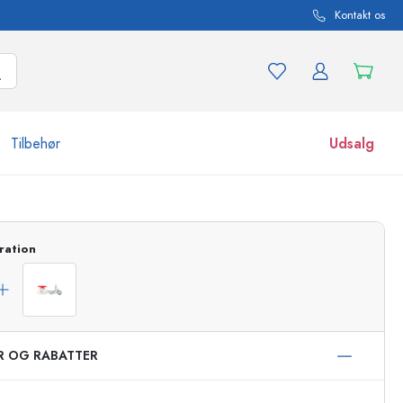
Kontakt os
Tilbehør
Udsalg
r og produktvarianter
Glas
ration
Opdag nu
Køb nu
ER OG RABATTER