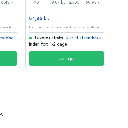
6,43 kr.
100
78,04 kr.
2.500
50,98 kr.
120
84,85 kr.
10,99
P
riser inkl. moms, eksklusive forsendelsesomkostninger
P
riser inkl. moms, eksklusive forsendelsesomkostninger
sendelse
Leveres straks.
Klar til afsendelse
Lev
inden for: 1-2 dage
inden
Detaljer
v.