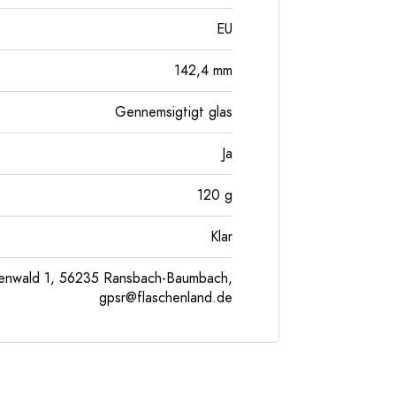
EU
142,4
mm
Gennemsigtigt glas
Ja
120
g
Klar
enwald 1, 56235 Ransbach-Baumbach,
gpsr@flaschenland.de