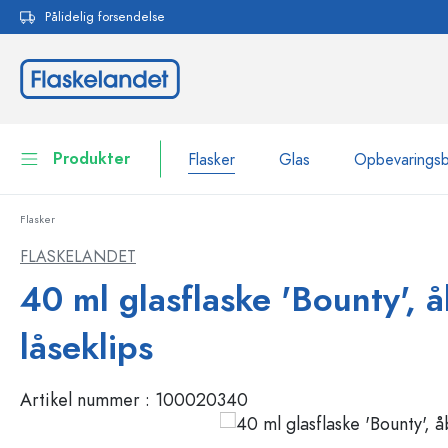
Pålidelig forsendelse
 søgning
Gå til hovednavigation
Produkter
Flasker
Glas
Opbevarings
Flasker
Flasker
Vis alle Flasker
FLASKELANDET
Glas
40 ml glasflaske 'Bounty', 
Flasker efter mærke
WECK-flasker
Opbevaringsbeholdere
låseklips
Bordservice
Flasker efter funktion
Artikel nummer :
100020340
Pipetteflasker
Beholdere til kosmetik
Flasker med patentprop