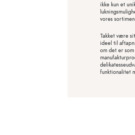
ikke kun et uni
lukningsmuligh
vores sortimen
Takket være si
ideel til aftap
om det er som g
manufakturprod
delikatesseudv
funktionalitet 