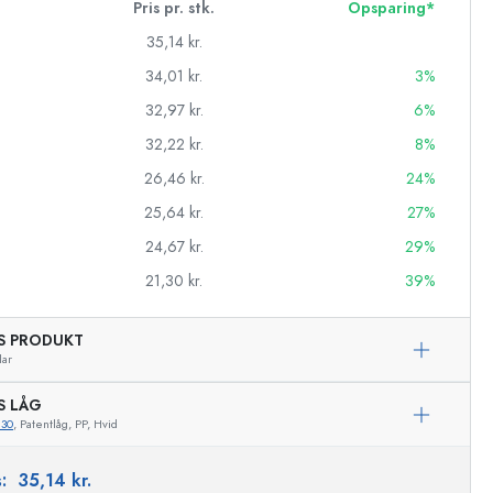
Pris pr. stk.
Opsparing*
35,14 kr.
34,01 kr.
3%
32,97 kr.
6%
32,22 kr.
8%
26,46 kr.
24%
25,64 kr.
27%
24,67 kr.
29%
21,30 kr.
39%
AS PRODUKT
asker
lar
S LÅG
830
, Patentlåg, PP, Hvid
Eksemplarisk repræsentation
s:
35,14 kr.