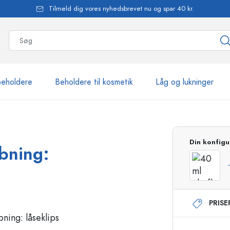
Tilmeld dig vores nyhedsbrevet nu og spar 40 kr.
beholdere
Beholdere til kosmetik
Låg og lukninger
mere end 2.500 produkte
Din konfigu
åbning:
Estal-flasker
PRIS
Flasker med pumpe
Airless-dispensere
Sprayflasker
Roll-on flasker