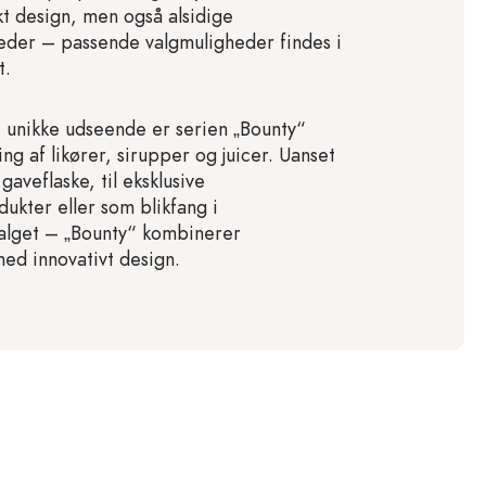
kt design, men også alsidige
eder – passende valgmuligheder findes i
t.
t unikke udseende er serien „Bounty“
ning af likører, sirupper og juicer. Uanset
aveflaske, til eksklusive
ukter eller som blikfang i
alget – „Bounty“ kombinerer
med innovativt design.