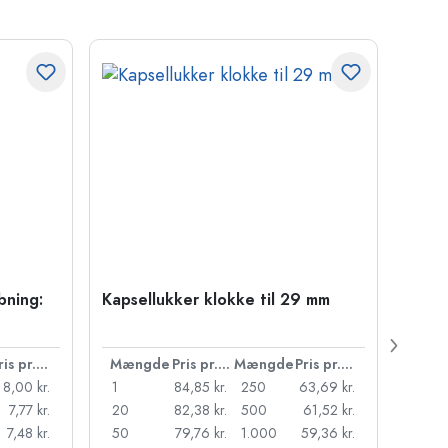
bning:
Kapsellukker klokke til 29 mm
500 m
Carré
38 m
Pris pr. stk.
Mængde
Pris pr. stk.
Mængde
Pris pr. stk.
Mæn
8,00 kr.
1
84,85 kr.
250
63,69 kr.
1
7,77 kr.
20
82,38 kr.
500
61,52 kr.
24
7,48 kr.
50
79,76 kr.
1.000
59,36 kr.
72