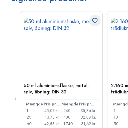
50 ml aluminiumsflaske, metal,
2.160 m
PP 28
sølv, åbning: DIN 32
trådluk
Pris pr. stk.
Mængde
Pris pr. stk.
Mængde
Pris pr. stk.
Mængd
55 kr.
1
45,07 kr.
240
35,36 kr.
1
,18 kr.
20
43,73 kr.
480
32,89 kr.
10
95 kr.
60
42,53 kr.
1.740
31,62 kr.
50