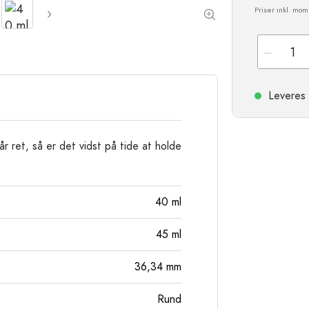
Stentøjsflasker
Priser inkl. mo
Aluminiumsflasker
Leveres 
år ret, så er det vidst på tide at holde
40
ml
45
ml
36,34
mm
Rund