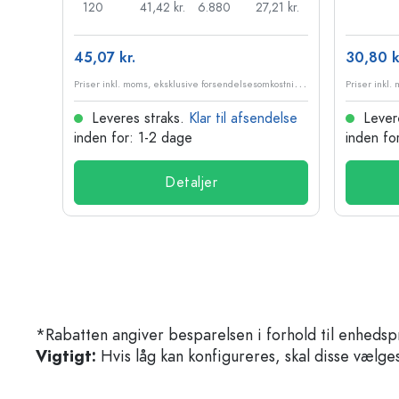
98 kr.
120
41,42 kr.
6.880
27,21 kr.
45,07 kr.
30,80 k
P
riser inkl. moms, eksklusive forsendelsesomkostninger
P
riser inkl. moms, eksklusive forsendelsesomkostninger
delse
Leveres straks.
Klar til afsendelse
Lever
inden for: 1-2 dage
inden fo
Detaljer
*Rabatten angiver besparelsen i forhold til enhedsp
Vigtigt:
Hvis låg kan konfigureres, skal disse vælges 