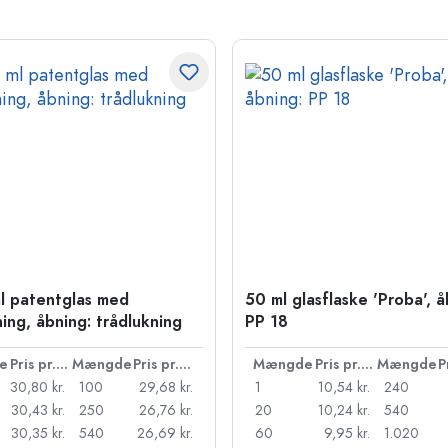
l patentglas med
50 ml glasflaske 'Proba', å
ning, åbning: trådlukning
PP 18
e
Pris pr. stk.
Mængde
Pris pr. stk.
Mængde
Pris pr. stk.
Mængde
30,80 kr.
100
29,68 kr.
1
10,54 kr.
240
30,43 kr.
250
26,76 kr.
20
10,24 kr.
540
30,35 kr.
540
26,69 kr.
60
9,95 kr.
1.020