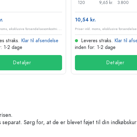
120
9,65 kr.
3.800
r.
10,54 kr.
P
riser inkl. moms, eksklusive forsendelsesomkostninger
es straks.
Klar til afsendelse
Leveres straks.
Klar til af
r: 1-2 dage
inden for: 1-2 dage
Detaljer
Detaljer
risen.
separat. Sørg for, at de er blevet føjet til din indkøbskur