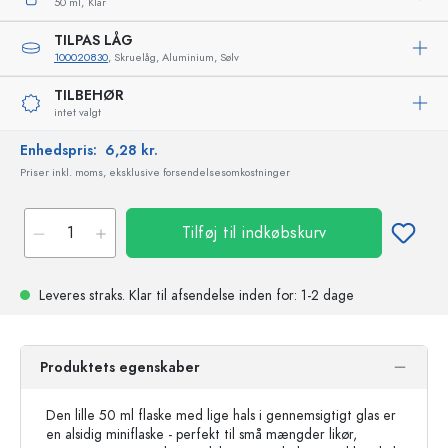
50 ml,
Klar
TILPAS LÅG
100020830
, Skruelåg, Aluminium, Sølv
TILBEHØR
intet valgt
Enhedspris:
6,28 kr.
Priser inkl. moms, eksklusive forsendelsesomkostninger
Tilføj til indkøbskurv
Leveres straks.
Klar til afsendelse
inden for: 1-2 dage
Produktets egenskaber
Den lille 50 ml flaske med lige hals i gennemsigtigt glas er
en alsidig miniflaske - perfekt til små mængder likør,