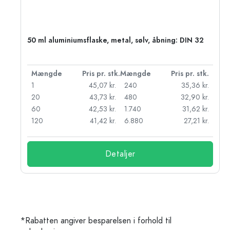
50 ml aluminiumsflaske, metal, sølv, åbning: DIN 32
k.
Mængde
Pris pr. stk.
Mængde
Pris pr. stk.
kr.
1
45,07 kr.
240
35,36 kr.
kr.
20
43,73 kr.
480
32,90 kr.
r.
60
42,53 kr.
1.740
31,62 kr.
r.
120
41,42 kr.
6.880
27,21 kr.
Detaljer
*Rabatten angiver besparelsen i forhold til