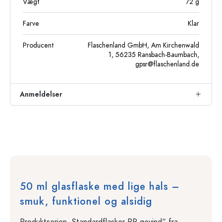
Vægt
72
g
Farve
Klar
Producent
Flaschenland GmbH, Am Kirchenwald
1, 56235 Ransbach-Baumbach,
gpsr@flaschenland.de
Anmeldelser
50 ml glasflaske med lige hals –
smuk, funktionel og alsidig
Produktserien „Standardflasker PP-gevind“ fra