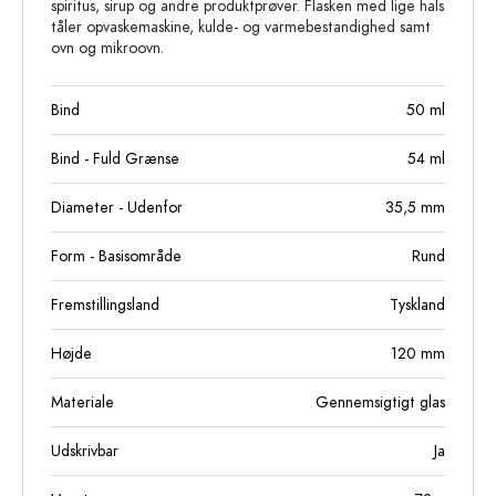
spiritus, sirup og andre produktprøver. Flasken med lige hals
tåler opvaskemaskine, kulde- og varmebestandighed samt
ovn og mikroovn.
Bind
50
ml
Bind - Fuld Grænse
54
ml
Diameter - Udenfor
35,5
mm
Form - Basisområde
Rund
Fremstillingsland
Tyskland
Højde
120
mm
Materiale
Gennemsigtigt glas
Udskrivbar
Ja