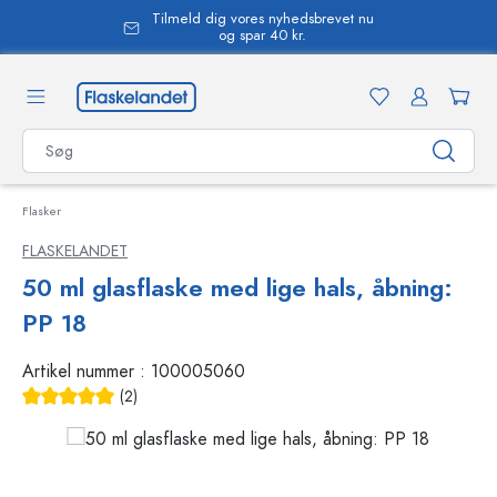
Tilmeld dig vores nyhedsbrevet nu
vedindhold
og spar 40 kr.
Flasker
FLASKELANDET
50 ml glasflaske med lige hals, åbning:
PP 18
Artikel nummer :
100005060
(2)
Gennemsnitlig bedømmelse på 5 ud af 5 stjerner