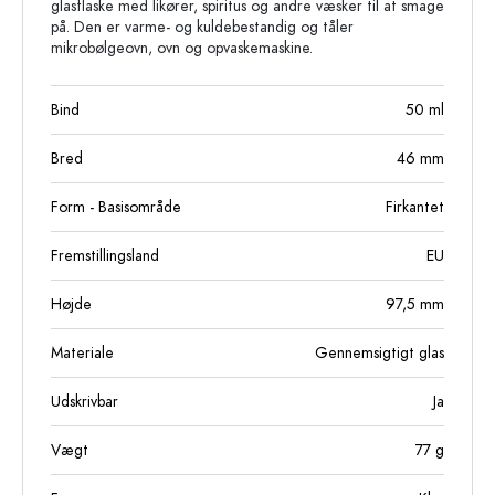
glasflaske med likører, spiritus og andre væsker til at smage
på. Den er varme- og kuldebestandig og tåler
mikrobølgeovn, ovn og opvaskemaskine.
Bind
50
ml
Bred
46
mm
Form - Basisområde
Firkantet
Fremstillingsland
EU
Højde
97,5
mm
Materiale
Gennemsigtigt glas
Udskrivbar
Ja
Vægt
77
g