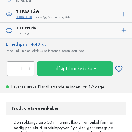
50 ml,
Klar
TILPAS LÅG
100020830
, Skruelåg, Aluminium, Sølv
TILBEHØR
intet valgt
Enhedspris:
4,48 kr.
Priser inkl. moms, eksklusive forsendelsesomkostninger
Tilføj til indkøbskurv
Leveres straks.
Klar til afsendelse
inden for: 1-2 dage
Produktets egenskaber
Den rektangulære 50 ml lommeflaske i en enkel form er
særlig perfekt til produktprøver. Fyld den gennemsigtige