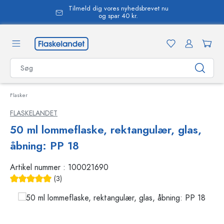
Tilmeld dig vores nyhedsbrevet nu
vedindhold
og spar 40 kr.
Flasker
FLASKELANDET
50 ml lommeflaske, rektangulær, glas,
åbning: PP 18
Artikel nummer :
100021690
(3)
Gennemsnitlig bedømmelse på 5 ud af 5 stjerner