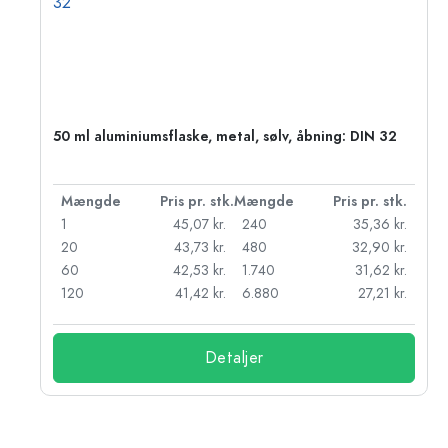
50 ml aluminiumsflaske, metal, sølv, åbning: DIN 32
k.
Mængde
Pris pr. stk.
Mængde
Pris pr. stk.
kr.
1
45,07 kr.
240
35,36 kr.
kr.
20
43,73 kr.
480
32,90 kr.
r.
60
42,53 kr.
1.740
31,62 kr.
r.
120
41,42 kr.
6.880
27,21 kr.
Detaljer