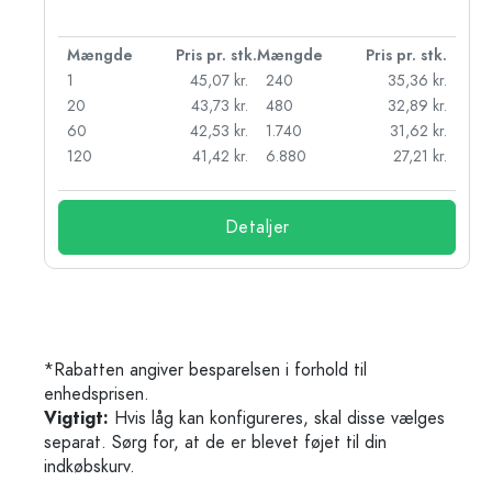
k.
Mængde
Pris pr. stk.
Mængde
Pris pr. stk.
r.
1
45,07 kr.
240
35,36 kr.
r.
20
43,73 kr.
480
32,89 kr.
r.
60
42,53 kr.
1.740
31,62 kr.
r.
120
41,42 kr.
6.880
27,21 kr.
Detaljer
*Rabatten angiver besparelsen i forhold til
enhedsprisen.
Vigtigt:
Hvis låg kan konfigureres, skal disse vælges
separat. Sørg for, at de er blevet føjet til din
indkøbskurv.