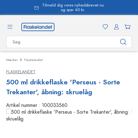
Tilmeld dig vores nyhedsbrevet nu
vedindhold
og spar 40 kr.
Mærker
Flaskelandet
FLASKELANDET
500 ml drikkeflaske 'Perseus - Sorte
Trekanter', åbning: skruelåg
Artikel nummer :
100033560