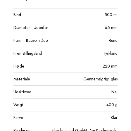
Bind
500
ml
Diameter - Udenfor
66
mm
Form - Basisområde
Rund
Fremstillingsland
Tyskland
Højde
220
mm
Materiale
Gennemsigtigt glas
Udskrivbar
Nej
Vægt
400
g
Farve
Klar
Producent
Flaschenland GmbH, Am Kirchenwald