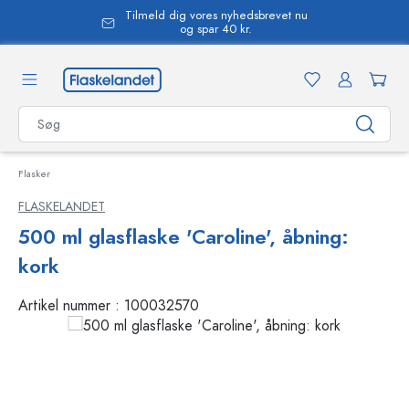
Tilmeld dig vores nyhedsbrevet nu
vedindhold
og spar 40 kr.
Flasker
FLASKELANDET
500 ml glasflaske 'Caroline', åbning:
kork
Artikel nummer :
100032570