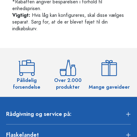
*Rabatten angiver besparelsen i forhold til
enhedsprisen.
Vigtigt:
Hvis låg kan konfigureres, skal disse vælges
separat. Sørg for, at de er blevet føjet til din
indkøbskurv.
Pålidelig
Over 2.000
O
forsendelse
produkter
Mange gaveideer
Rådgivning og service på:
Flaskelandet