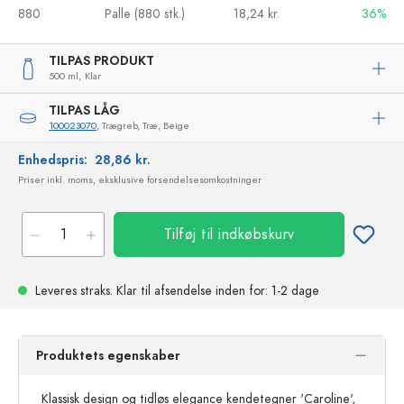
880
Palle (880 stk.)
18,24 kr.
36%
TILPAS PRODUKT
500 ml,
Klar
TILPAS LÅG
100023070
, Trægreb, Træ, Beige
Enhedspris:
28,86 kr.
Priser inkl. moms, eksklusive forsendelsesomkostninger
Tilføj til indkøbskurv
Leveres straks.
Klar til afsendelse
inden for: 1-2 dage
Produktets egenskaber
Klassisk design og tidløs elegance kendetegner 'Caroline',