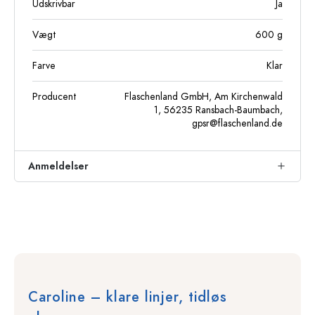
Udskrivbar
Ja
Vægt
600
g
Farve
Klar
Producent
Flaschenland GmbH, Am Kirchenwald
1, 56235 Ransbach-Baumbach,
gpsr@flaschenland.de
Anmeldelser
Caroline – klare linjer, tidløs