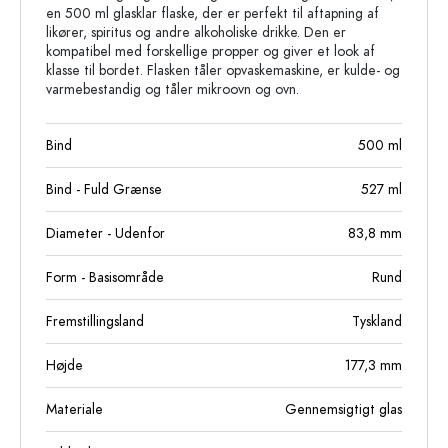
en 500 ml glasklar flaske, der er perfekt til aftapning af
likører, spiritus og andre alkoholiske drikke. Den er
kompatibel med forskellige propper og giver et look af
klasse til bordet. Flasken tåler opvaskemaskine, er kulde- og
varmebestandig og tåler mikroovn og ovn.
Bind
500
ml
Bind - Fuld Grænse
527
ml
Diameter - Udenfor
83,8
mm
Form - Basisområde
Rund
Fremstillingsland
Tyskland
Højde
177,3
mm
Materiale
Gennemsigtigt glas