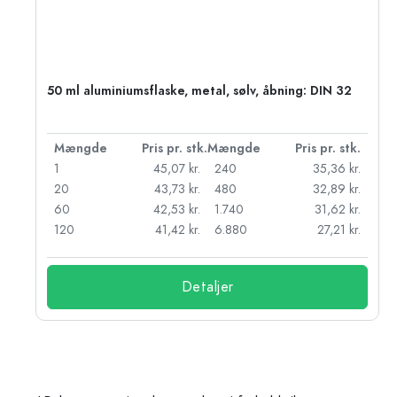
50 ml aluminiumsflaske, metal, sølv, åbning: DIN 32
k.
Mængde
Pris pr. stk.
Mængde
Pris pr. stk.
r.
1
45,07 kr.
240
35,36 kr.
r.
20
43,73 kr.
480
32,89 kr.
r.
60
42,53 kr.
1.740
31,62 kr.
r.
120
41,42 kr.
6.880
27,21 kr.
Detaljer