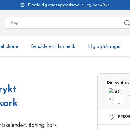
Tilmeld dig vores nyhedsbrevet nu og spar 40 kr.
beholdere
Beholdere til kosmetik
Låg og lukninger
mere end 2.500 produkte
Din konfigu
rykt
Estal-flasker
kork
PRIS
Flasker med pumpe
Airless-dispensere
Sprayflasker
Roll-on flasker