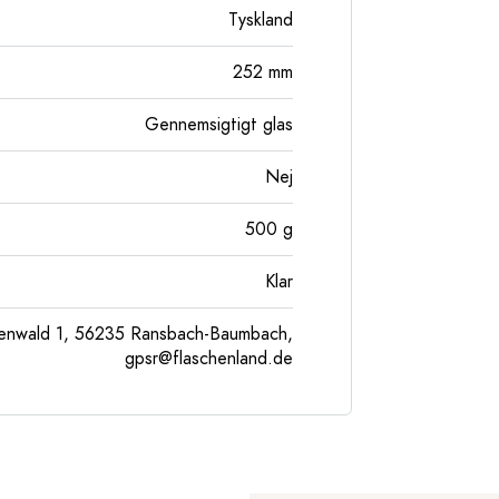
Tyskland
252
mm
Gennemsigtigt glas
Nej
500
g
Klar
enwald 1, 56235 Ransbach-Baumbach,
gpsr@flaschenland.de