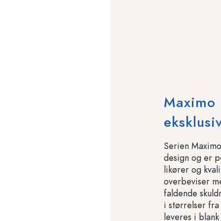
Maximo –
eksklusi
Serien Maximo
design og er per
likører og kval
overbeviser me
faldende skuldr
i størrelser f
leveres i blank