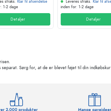
es straks.
Klar til afsendelse
Leveres straks.
Klar til af
r: 1-2 dage
inden for: 1-2 dage
Detaljer
Detaljer
risen.
separat. Sørg for, at de er blevet føjet til din indkøbskur
er 2.000 produkter
Mange gaveidee