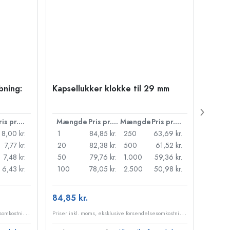
bning:
Kapsellukker klokke til 29 mm
500 m
Carré
38 m
Pris pr. stk.
Mængde
Pris pr. stk.
Mængde
Pris pr. stk.
Mæn
8,00 kr.
1
84,85 kr.
250
63,69 kr.
1
7,77 kr.
20
82,38 kr.
500
61,52 kr.
24
7,48 kr.
50
79,76 kr.
1.000
59,36 kr.
72
6,43 kr.
100
78,05 kr.
2.500
50,98 kr.
120
84,85 kr.
10,99
P
riser inkl. moms, eksklusive forsendelsesomkostninger
P
riser inkl. moms, eksklusive forsendelsesomkostninger