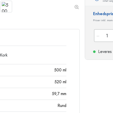
intet val
Stentøjsflasker
Aluminiumsflasker
Enhedspri
Priser inkl. mo
Leveres 
 Kork
500
ml
520
ml
59,7
mm
Rund