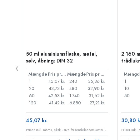
50 ml aluminiumsflaske, metal,
2.160 m
PP 28
sølv, åbning: DIN 32
trådluk
Pris pr. stk.
Mængde
Pris pr. stk.
Mængde
Pris pr. stk.
Mængd
55 kr.
1
45,07 kr.
240
35,36 kr.
1
,18 kr.
20
43,73 kr.
480
32,90 kr.
10
95 kr.
60
42,53 kr.
1.740
31,62 kr.
50
98 kr.
120
41,42 kr.
6.880
27,21 kr.
45,07 kr.
30,80 k
P
riser inkl. moms, eksklusive forsendelsesomkostninger
P
riser inkl. moms, eksklusive forsendelsesomkostninger