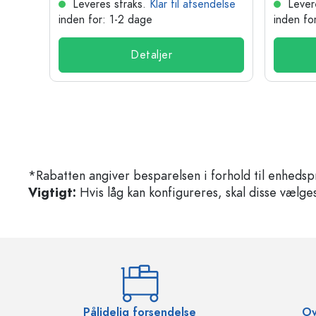
delse
Leveres straks.
Klar til afsendelse
Lever
inden for: 1-2 dage
inden fo
Detaljer
*Rabatten angiver besparelsen i forhold til enhedsp
Vigtigt:
Hvis låg kan konfigureres, skal disse vælges 
Pålidelig forsendelse
Ov