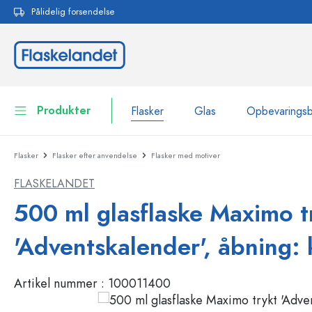
Pålidelig forsendelse
 søgning
Gå til hovednavigation
Produkter
Flasker
Glas
Opbevarings
Flasker
Flasker efter anvendelse
Flasker med motiver
Flasker
Vis alle Flasker
FLASKELANDET
Glas
Flasker efter mærke
500 ml glasflaske Maximo t
WECK-flasker
Opbevaringsbeholdere
'Adventskalender', åbning: 
Bordservice
Flasker efter funktion
Artikel nummer :
100011400
Pipetteflasker
Beholdere til kosmetik
Flasker med patentprop