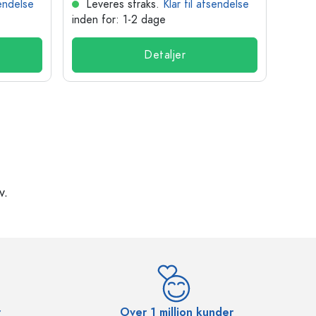
sendelse
Leveres straks.
Klar til afsendelse
Lev
inden for: 1-2 dage
inden
Detaljer
v.
r
Over 1 million kunder