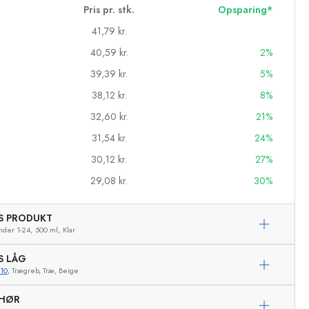
Pris pr. stk.
Opsparing*
41,79 kr.
40,59 kr.
2%
39,39 kr.
5%
38,12 kr.
8%
32,60 kr.
21%
31,54 kr.
24%
30,12 kr.
27%
29,08 kr.
30%
AS PRODUKT
asker
nder 1-24,
500 ml,
Klar
S LÅG
10
, Trægreb, Træ, Beige
Eksemplarisk repræsentation
EHØR