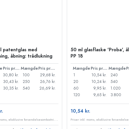
l patentglas med
50 ml glasflaske 'Proba', å
ning, åbning: trådlukning
PP 18
e
Pris pr. stk.
Mængde
Pris pr. stk.
Mængde
Pris pr. stk.
Mængde
30,80 kr.
100
29,68 kr.
1
10,54 kr.
240
30,43 kr.
250
26,76 kr.
20
10,24 kr.
540
30,35 kr.
540
26,69 kr.
60
9,95 kr.
1.020
120
9,65 kr.
3.800
r.
10,54 kr.
P
riser inkl. moms, eksklusive forsendelsesomkostninger