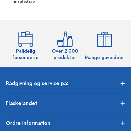
indkøbskurv.
Pålidelig
Over 2.000
O
forsendelse
produkter
Mange gaveideer
Rådgivning og service på:
Flaskelandet
Ordre information