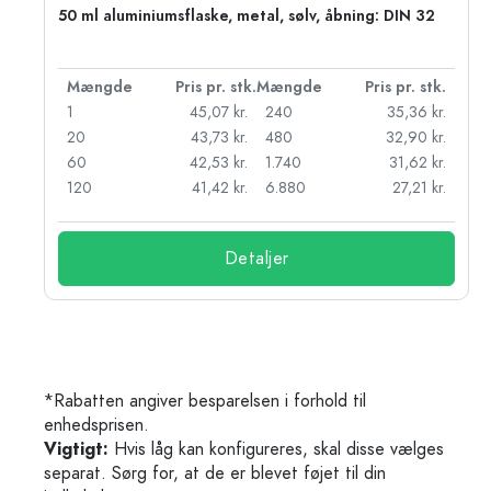
50 ml aluminiumsflaske, metal, sølv, åbning: DIN 32
k.
Mængde
Pris pr. stk.
Mængde
Pris pr. stk.
kr.
1
45,07 kr.
240
35,36 kr.
kr.
20
43,73 kr.
480
32,90 kr.
r.
60
42,53 kr.
1.740
31,62 kr.
r.
120
41,42 kr.
6.880
27,21 kr.
Detaljer
*Rabatten angiver besparelsen i forhold til
enhedsprisen.
Vigtigt:
Hvis låg kan konfigureres, skal disse vælges
separat. Sørg for, at de er blevet føjet til din