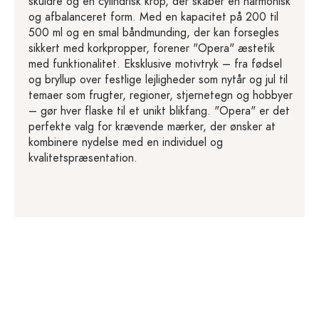
skuldre og en cylindrisk krop, der skaber en harmonisk
og afbalanceret form. Med en kapacitet på 200 til
500 ml og en smal båndmunding, der kan forsegles
sikkert med korkpropper, forener "Opera" æstetik
med funktionalitet. Eksklusive motivtryk – fra fødsel
og bryllup over festlige lejligheder som nytår og jul til
temaer som frugter, regioner, stjernetegn og hobbyer
– gør hver flaske til et unikt blikfang. "Opera" er det
perfekte valg for krævende mærker, der ønsker at
kombinere nydelse med en individuel og
kvalitetspræsentation.