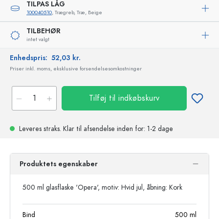
TILPAS LÅG
100040510
, Trægreb, Træ, Beige
TILBEHØR
intet valgt
Enhedspris:
52,03 kr.
Priser inkl. moms, eksklusive forsendelsesomkostninger
Tilføj til indkøbskurv
Leveres straks.
Klar til afsendelse
inden for: 1-2 dage
Produktets egenskaber
500 ml glasflaske 'Opera', motiv: Hvid jul, åbning: Kork
Bind
500
ml