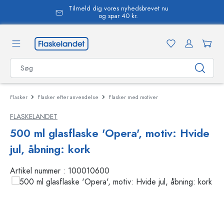
Tilmeld dig vores nyhedsbrevet nu
vedindhold
og spar 40 kr.
Flasker
Flasker efter anvendelse
Flasker med motiver
FLASKELANDET
500 ml glasflaske 'Opera', motiv: Hvide
jul, åbning: kork
Artikel nummer :
100010600