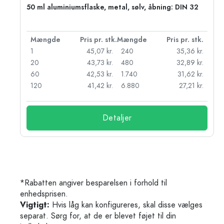
50 ml aluminiumsflaske, metal, sølv, åbning: DIN 32
k.
Mængde
Pris pr. stk.
Mængde
Pris pr. stk.
r.
1
45,07 kr.
240
35,36 kr.
r.
20
43,73 kr.
480
32,89 kr.
r.
60
42,53 kr.
1.740
31,62 kr.
r.
120
41,42 kr.
6.880
27,21 kr.
Detaljer
*Rabatten angiver besparelsen i forhold til
enhedsprisen.
Vigtigt:
Hvis låg kan konfigureres, skal disse vælges
separat. Sørg for, at de er blevet føjet til din