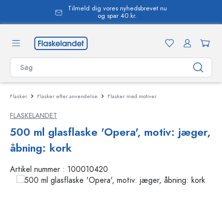
Tilmeld dig vores nyhedsbrevet nu
vedindhold
og spar 40 kr.
Flasker
Flasker efter anvendelse
Flasker med motiver
FLASKELANDET
500 ml glasflaske 'Opera', motiv: jæger,
åbning: kork
Artikel nummer :
100010420