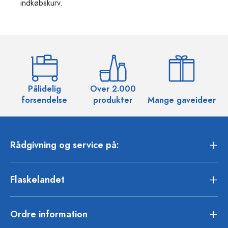
indkøbskurv.
Pålidelig
Over 2.000
O
forsendelse
produkter
Mange gaveideer
Rådgivning og service på:
Flaskelandet
Ordre information