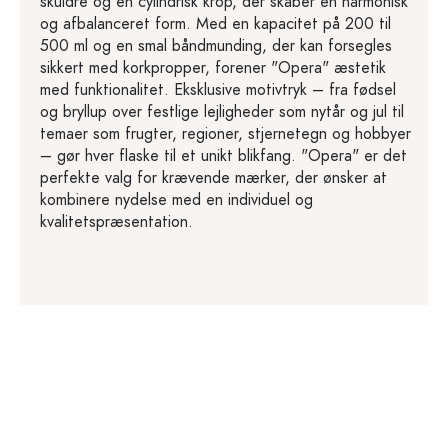
skuldre og en cylindrisk krop, der skaber en harmonisk
og afbalanceret form. Med en kapacitet på 200 til
500 ml og en smal båndmunding, der kan forsegles
sikkert med korkpropper, forener "Opera" æstetik
med funktionalitet. Eksklusive motivtryk – fra fødsel
og bryllup over festlige lejligheder som nytår og jul til
temaer som frugter, regioner, stjernetegn og hobbyer
– gør hver flaske til et unikt blikfang. "Opera" er det
perfekte valg for krævende mærker, der ønsker at
kombinere nydelse med en individuel og
kvalitetspræsentation.