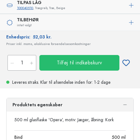
TILPAS LÅG
100040510
, Trægreb, Træ, Beige
TILBEHØR
intet valgt
Enhedspris:
52,03 kr.
Priser inkl. moms, eksklusive forsendelsesomkostninger
Tilføj til indkøbskurv
Leveres straks.
Klar til afsendelse
inden for: 1-2 dage
Produktets egenskaber
500 ml glasflaske 'Opera', motiv: Jæger, åbning: Kork
Bind
500
ml