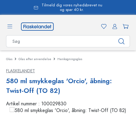
Tilmeld dig vores nyhedsbrevet nu
vedindhold
og spar 40 kr.
Glas
Glas efter anvendelse
Henkogningsglas
FLASKELANDET
580 ml smykkeglas 'Orcio', åbning:
Twist-Off (TO 82)
Artikel nummer :
100029830