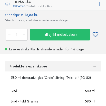
TILPAS LÅG
100040160
, Twist-off, Hvidblik, Guld
Enhedspris:
15,85 kr.
Priser inkl. moms, eksklusive forsendelsesomkostninger
Tilføj til indkøbskurv
Leveres straks.
Klar til afsendelse
inden for: 1-2 dage
Produktets egenskaber
580 ml dekorativt glas 'Orcio', åbning: Twist-off (TO 82)
Bind
580
ml
Bind - Fuld Grænse
580
ml