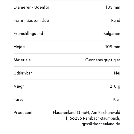
Diameter - Udenfor
103
mm
Form - Basisområde
Rund
Fremstillingsland
Bulgarien
Højde
109
mm
Materiale
Gennemsigtigt glas
Udskrivbar
Nej
Vægt
210
g
Farve
Klar
Producent
Flaschenland GmbH, Am Kirchenwald
1, 56235 Ransbach-Baumbach,
gpsr@flaschenland.de