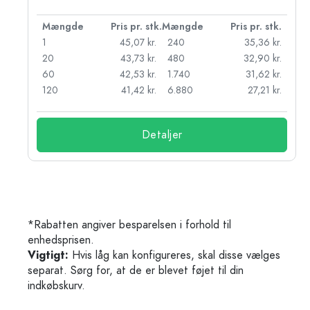
k.
Mængde
Pris pr. stk.
Mængde
Pris pr. stk.
kr.
1
45,07 kr.
240
35,36 kr.
kr.
20
43,73 kr.
480
32,90 kr.
r.
60
42,53 kr.
1.740
31,62 kr.
r.
120
41,42 kr.
6.880
27,21 kr.
Detaljer
*Rabatten angiver besparelsen i forhold til
enhedsprisen.
Vigtigt:
Hvis låg kan konfigureres, skal disse vælges
separat. Sørg for, at de er blevet føjet til din
indkøbskurv.