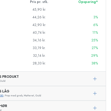
Pris pr. stk.
Opsparing*
45,90 kr.
44,26 kr.
3%
42,90 kr.
6%
40,74 kr.
11%
34,16 kr.
25%
33,19 kr.
27%
32,14 kr.
29%
28,33 kr.
38%
AS PRODUKT
asker
Guld
S LÅG
900
, Prop med greb, Matteret, Guld
Eksemplarisk repræsentation
EHØR
gt