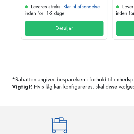
delse
Leveres straks.
Klar til afsendelse
Lever
inden for: 1-2 dage
inden fo
Detaljer
*Rabatten angiver besparelsen i forhold til enhedsp
Vigtigt:
Hvis låg kan konfigureres, skal disse vælges 