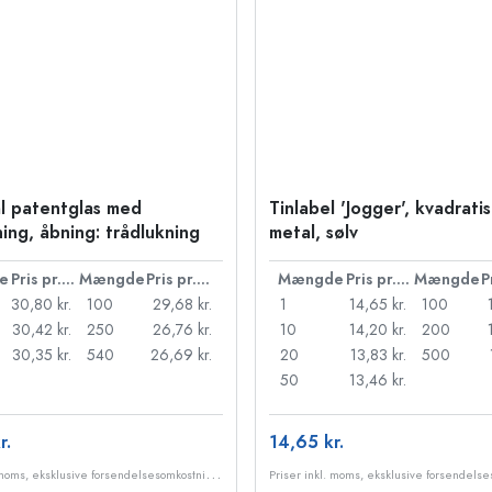
l patentglas med
Tinlabel 'Jogger', kvadratis
ning, åbning: trådlukning
metal, sølv
e
Pris pr. stk.
Mængde
Pris pr. stk.
Mængde
Pris pr. stk.
Mængde
30,80 kr.
100
29,68 kr.
1
14,65 kr.
100
30,42 kr.
250
26,76 kr.
10
14,20 kr.
200
30,35 kr.
540
26,69 kr.
20
13,83 kr.
500
50
13,46 kr.
r.
14,65 kr.
P
riser inkl. moms, eksklusive forsendelsesomkostninger