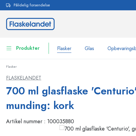
Pålidelig forsendelse
 søgning
Gå til hovednavigation
Produkter
Flasker
Glas
Opbevarings
Flasker
Flasker
Vis alle Flasker
FLASKELANDET
Glas
700 ml glasflaske 'Centurio'
Flasker efter mærke
WECK-flasker
Opbevaringsbeholdere
munding: kork
Bordservice
Flasker efter funktion
Artikel nummer :
100035880
Pipetteflasker
Beholdere til kosmetik
Flasker med patentprop