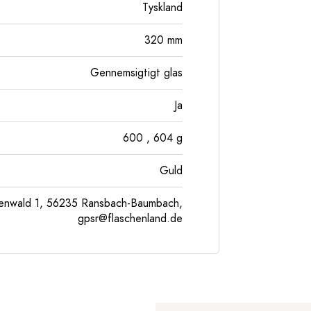
Tyskland
320
mm
Gennemsigtigt glas
Ja
600
, 604
g
Guld
enwald 1, 56235 Ransbach-Baumbach,
gpsr@flaschenland.de