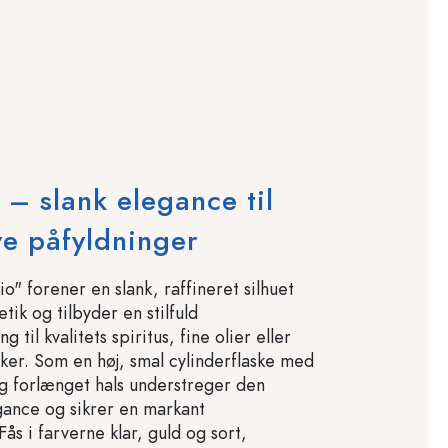
 – slank elegance til
ve påfyldninger
o" forener en slank, raffineret silhuet
tik og tilbyder en stilfuld
 til kvalitets spiritus, fine olier eller
iker. Som en høj, smal cylinderflaske med
og forlænget hals understreger den
gance og sikrer en markant
ås i farverne klar, guld og sort,