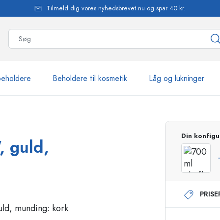
Tilmeld dig vores nyhedsbrevet nu og spar 40 kr.
beholdere
Beholdere til kosmetik
Låg og lukninger
mere end 2.500 produkte
Din konfigu
, guld,
Estal-flasker
PRIS
Flasker med pumpe
Airless-dispensere
Sprayflasker
Roll-on flasker