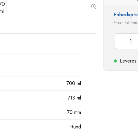
Stentøjsflasker
Aluminiumsflasker
Enhedspri
Priser inkl. mo
Leveres 
700
ml
713
ml
70
mm
Rund