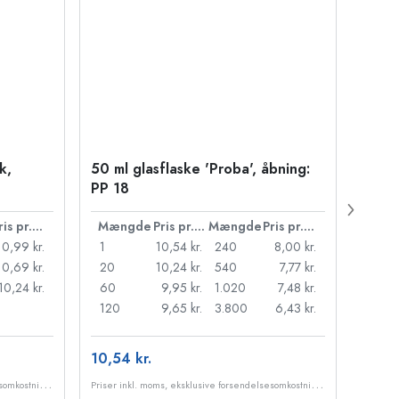
k,
50 ml glasflaske 'Proba', åbning:
500 m
PP 18
Carré
38 m
Pris pr. stk.
Mængde
Pris pr. stk.
Mængde
Pris pr. stk.
Mæn
10,99 kr.
1
10,54 kr.
240
8,00 kr.
1
10,69 kr.
20
10,24 kr.
540
7,77 kr.
24
10,24 kr.
60
9,95 kr.
1.020
7,48 kr.
72
120
9,65 kr.
3.800
6,43 kr.
120
10,54 kr.
10,99
P
riser inkl. moms, eksklusive forsendelsesomkostninger
P
riser inkl. moms, eksklusive forsendelsesomkostninger