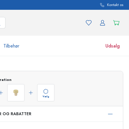
Kontakt os
Tilbehør
Udsalg
r og produktvarianter
Glas
ration
Opdag nu
Køb nu
Vælg
ER OG RABATTER