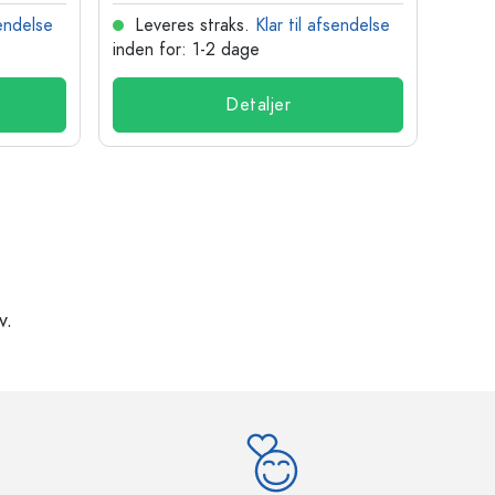
sendelse
Leveres straks.
Klar til afsendelse
Lev
inden for: 1-2 dage
inden
Detaljer
v.