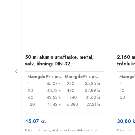
50 ml aluminiumsflaske, metal,
2.160 m
PP 28
sølv, åbning: DIN 32
trådluk
Pris pr. stk.
Mængde
Pris pr. stk.
Mængde
Pris pr. stk.
Mængd
55 kr.
1
45,07 kr.
240
35,36 kr.
1
,18 kr.
20
43,73 kr.
480
32,89 kr.
10
95 kr.
60
42,53 kr.
1.740
31,62 kr.
50
98 kr.
120
41,42 kr.
6.880
27,21 kr.
45,07 kr.
30,80 k
P
riser inkl. moms, eksklusive forsendelsesomkostninger
P
riser inkl. moms, eksklusive forsendelsesomkostninger