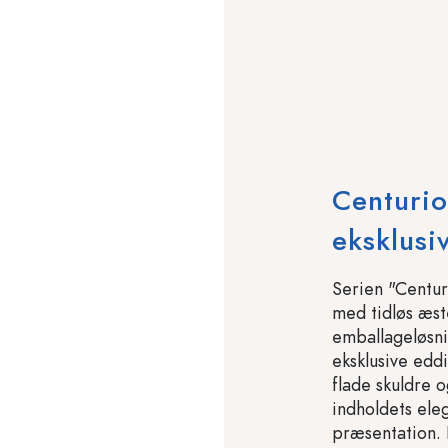
Centurio
eksklusi
Serien "Centuri
med tidløs æste
emballageløsning
eksklusive edd
flade skuldre 
indholdets ele
præsentation. F