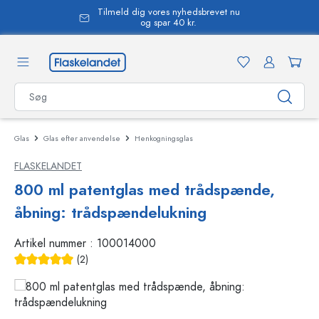
Tilmeld dig vores nyhedsbrevet nu
vedindhold
og spar 40 kr.
Glas
Glas efter anvendelse
Henkogningsglas
FLASKELANDET
800 ml patentglas med trådspænde,
åbning: trådspændelukning
Artikel nummer :
100014000
(2)
Gennemsnitlig bedømmelse på 5 ud af 5 stjerner