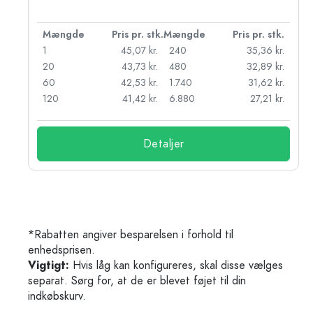
k.
Mængde
Pris pr. stk.
Mængde
Pris pr. stk.
kr.
1
45,07 kr.
240
35,36 kr.
kr.
20
43,73 kr.
480
32,89 kr.
r.
60
42,53 kr.
1.740
31,62 kr.
r.
120
41,42 kr.
6.880
27,21 kr.
Detaljer
*Rabatten angiver besparelsen i forhold til
enhedsprisen.
Vigtigt:
Hvis låg kan konfigureres, skal disse vælges
separat. Sørg for, at de er blevet føjet til din
indkøbskurv.