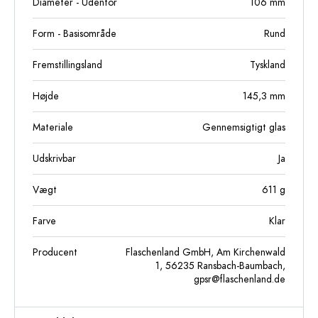
Diameter - Udenfor
106
mm
Form - Basisområde
Rund
Fremstillingsland
Tyskland
Højde
145,3
mm
Materiale
Gennemsigtigt glas
Udskrivbar
Ja
Vægt
611
g
Farve
Klar
Producent
Flaschenland GmbH, Am Kirchenwald
1, 56235 Ransbach-Baumbach,
gpsr@flaschenland.de