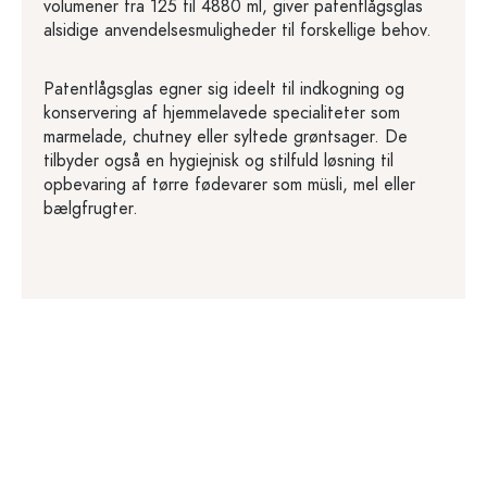
volumener fra 125 til 4880 ml, giver patentlågsglas
alsidige anvendelsesmuligheder til forskellige behov.
Patentlågsglas egner sig ideelt til indkogning og
konservering af hjemmelavede specialiteter som
marmelade, chutney eller syltede grøntsager. De
tilbyder også en hygiejnisk og stilfuld løsning til
opbevaring af tørre fødevarer som müsli, mel eller
bælgfrugter.