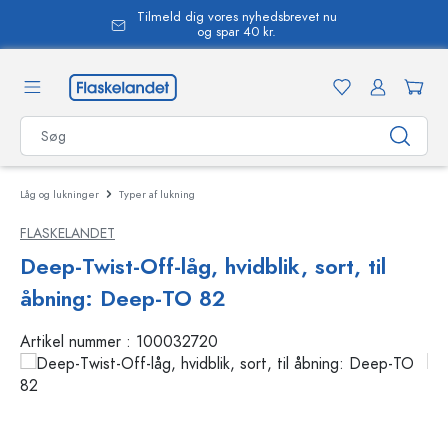
Tilmeld dig vores nyhedsbrevet nu
vedindhold
og spar 40 kr.
Låg og lukninger
Typer af lukning
FLASKELANDET
Deep-Twist-Off-låg, hvidblik, sort, til
åbning: Deep-TO 82
Artikel nummer :
100032720