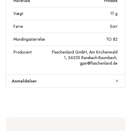
Materiale
Hvidblik
Vægt
17
g
Farve
Sort
Mundingsstørrelse
TO 82
Producent
Flaschenland GmbH, Am Kirchenwald
1, 56235 Ransbach-Baumbach,
gpsr@flaschenland.de
Anmeldelser