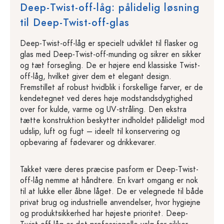
Deep-Twist-off-låg: pålidelig løsning
til Deep-Twist-off-glas
Deep-Twist-off-låg er specielt udviklet til flasker og
glas med Deep-Twist-off-munding og sikrer en sikker
og tæt forsegling. De er højere end klassiske Twist-
off-låg, hvilket giver dem et elegant design.
Fremstillet af robust hvidblik i forskellige farver, er de
kendetegnet ved deres høje modstandsdygtighed
over for kulde, varme og UV-stråling. Den ekstra
tætte konstruktion beskytter indholdet pålideligt mod
udslip, luft og fugt – ideelt til konservering og
opbevaring af fødevarer og drikkevarer.
Takket være deres præcise pasform er Deep-Twist-
off-låg nemme at håndtere. En kvart omgang er nok
til at lukke eller åbne låget. De er velegnede til både
privat brug og industrielle anvendelser, hvor hygiejne
og produktsikkerhed har højeste prioritet. Deep-