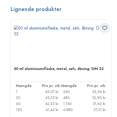
Lignende produkter
50 ml aluminiumsflaske, metal, sølv, åbning: DIN 32
k.
Mængde
Pris pr. stk.
Mængde
Pris pr. stk.
kr.
1
45,07 kr.
240
35,36 kr.
kr.
20
43,73 kr.
480
32,90 kr.
r.
60
42,53 kr.
1.740
31,62 kr.
r.
120
41,42 kr.
6.880
27,21 kr.