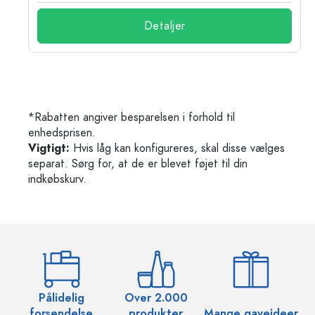
Detaljer
*Rabatten angiver besparelsen i forhold til
enhedsprisen.
Vigtigt:
Hvis låg kan konfigureres, skal disse vælges
separat. Sørg for, at de er blevet føjet til din
indkøbskurv.
Pålidelig
Over 2.000
O
forsendelse
produkter
Mange gaveideer