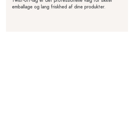
Twist-off-låg er det professionelle valg for sikker
emballage og lang friskhed af dine produkter.