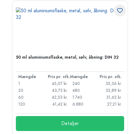
50 ml aluminiumsflaske, metal, sølv, åbning: DIN 32
k.
Mængde
Pris pr. stk.
Mængde
Pris pr. stk.
r.
1
45,07 kr.
240
35,36 kr.
r.
20
43,73 kr.
480
32,89 kr.
r.
60
42,53 kr.
1.740
31,62 kr.
r.
120
41,42 kr.
6.880
27,21 kr.
Detaljer