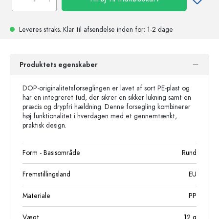
Leveres straks.
Klar til afsendelse
inden for: 1-2 dage
Produktets egenskaber
DOP-originalitetsforseglingen er lavet af sort PE-plast og
har en integreret tud, der sikrer en sikker lukning samt en
præcis og drypfri hældning. Denne forsegling kombinerer
høj funktionalitet i hverdagen med et gennemtænkt,
praktisk design.
Form - Basisområde
Rund
Fremstillingsland
EU
Materiale
PP
Vægt
12
g