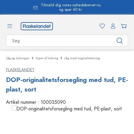
Tilmeld dig vores nyhedsbrevet nu
vedindhold
og spar 40 kr.
Låg og lukninger
Typer af lukning
Låg med originalitetsring
FLASKELANDET
DOP-originalitetsforsegling med tud, PE-
plast, sort
Artikel nummer :
100035090