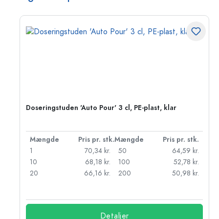
Doseringstuden 'Auto Pour' 3 cl, PE-plast, klar
k.
Mængde
Pris pr. stk.
Mængde
Pris pr. stk.
r.
1
70,34 kr.
50
64,59 kr.
kr.
10
68,18 kr.
100
52,78 kr.
r.
20
66,16 kr.
200
50,98 kr.
Detaljer