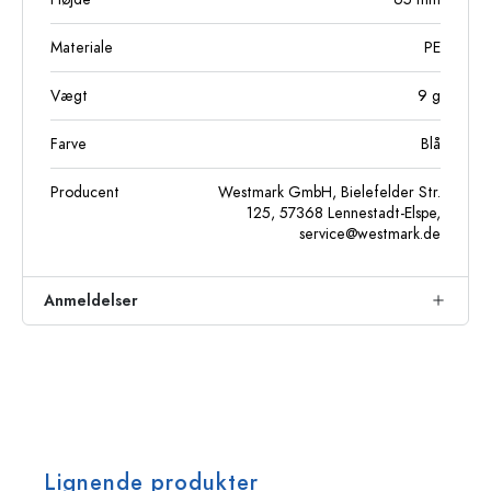
Materiale
PE
Vægt
9
g
Farve
Blå
Producent
Westmark GmbH, Bielefelder Str.
125, 57368 Lennestadt-Elspe,
service@westmark.de
Anmeldelser
Lignende produkter