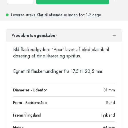
Leveres straks.
Klar til afsendelse
inden for: 1-2 dage
Produktets egenskaber
Blå flaskeudgydere 'Pour' lavet af blød plastik til
dosering af dine likører og spiritus.
Egnet til flaskemundinger fra 17,5 til 20,5 mm.
Diameter - Udenfor
31
mm
Form - Basisområde
Rund
Fremstillingsland
Tyskland
Højde
65
mm