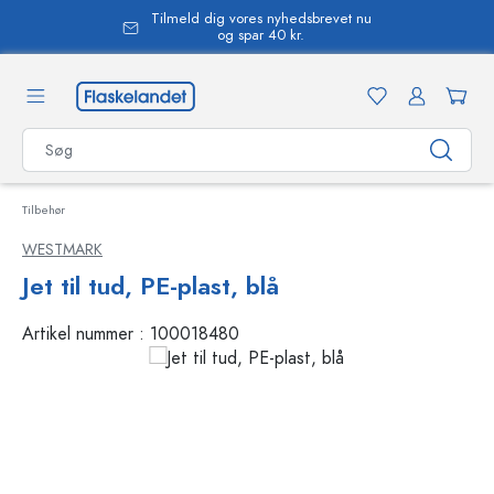
Tilmeld dig vores nyhedsbrevet nu
vedindhold
og spar 40 kr.
Tilbehør
WESTMARK
Jet til tud, PE-plast, blå
Artikel nummer :
100018480