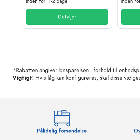
inden for: 1-2 dage
inden fo
Detaljer
*Rabatten angiver besparelsen i forhold til enhedsp
Vigtigt:
Hvis låg kan konfigureres, skal disse vælges 
Pålidelig forsendelse
Ov