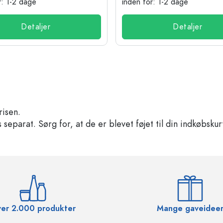
r: 1-2 dage
inden for: 1-2 dage
Detaljer
Detaljer
risen.
separat. Sørg for, at de er blevet føjet til din indkøbskur
er 2.000 produkter
Mange gaveidee