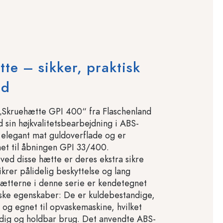
te – sikker, praktisk
ld
„Skruehætte GPI 400“ fra Flaschenland
sin højkvalitetsbearbejdning i ABS-
 elegant mat guldoverflade og er
net til åbningen GPI 33/400.
ed disse hætte er deres ekstra sikre
krer pålidelig beskyttelse og lang
hætterne i denne serie er kendetegnet
iske egenskaber: De er kuldebestandige,
og egnet til opvaskemaskine, hvilket
idig og holdbar brug. Det anvendte ABS-