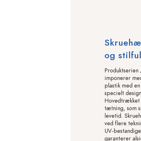
Skruehæt
og stilfu
Produktserien 
imponerer med 
plastik med en
specielt desig
Hovedtrækket v
tætning, som si
levetid. Skrue
ved flere tekn
UV-bestandige 
garanterer als