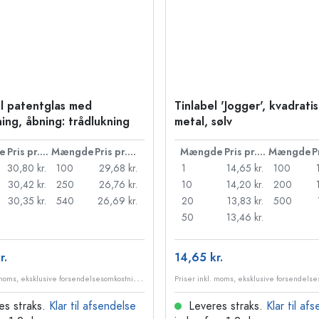
l patentglas med
Tinlabel 'Jogger', kvadratis
ning, åbning: trådlukning
metal, sølv
e
Pris pr. stk.
Mængde
Pris pr. stk.
Mængde
Pris pr. stk.
Mængde
30,80 kr.
100
29,68 kr.
1
14,65 kr.
100
30,42 kr.
250
26,76 kr.
10
14,20 kr.
200
30,35 kr.
540
26,69 kr.
20
13,83 kr.
500
50
13,46 kr.
r.
14,65 kr.
P
riser inkl. moms, eksklusive forsendelsesomkostninger
es straks.
Klar til afsendelse
Leveres straks.
Klar til af