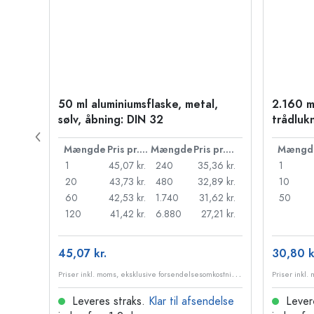
50 ml aluminiumsflaske, metal,
2.160 m
PP 28
sølv, åbning: DIN 32
trådluk
Pris pr. stk.
Mængde
Pris pr. stk.
Mængde
Pris pr. stk.
Mængd
55 kr.
1
45,07 kr.
240
35,36 kr.
1
,18 kr.
20
43,73 kr.
480
32,89 kr.
10
95 kr.
60
42,53 kr.
1.740
31,62 kr.
50
98 kr.
120
41,42 kr.
6.880
27,21 kr.
45,07 kr.
30,80 k
P
riser inkl. moms, eksklusive forsendelsesomkostninger
P
riser inkl. moms, eksklusive forsendelsesomkostninger
delse
Leveres straks.
Klar til afsendelse
Lever