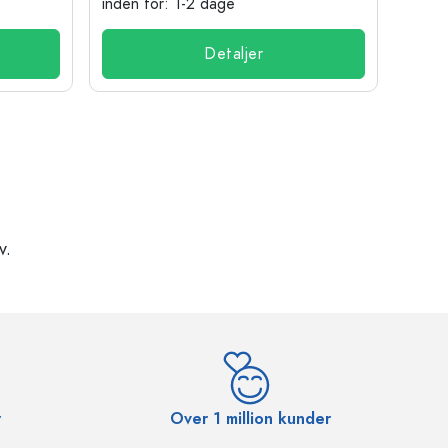
inden for: 1-2 dage
inden
Detaljer
v.
r
Over 1 million kunder