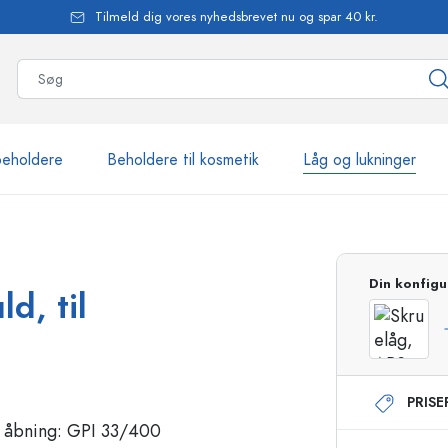
Tilmeld dig vores nyhedsbrevet nu og spar 40 kr.
beholdere
Beholdere til kosmetik
Låg og lukninger
mere end 2.500 produkte
Din konfigu
d, til
Estal-flasker
PRIS
Flasker med pumpe
Airless-dispensere
Sprayflasker
Roll-on flasker