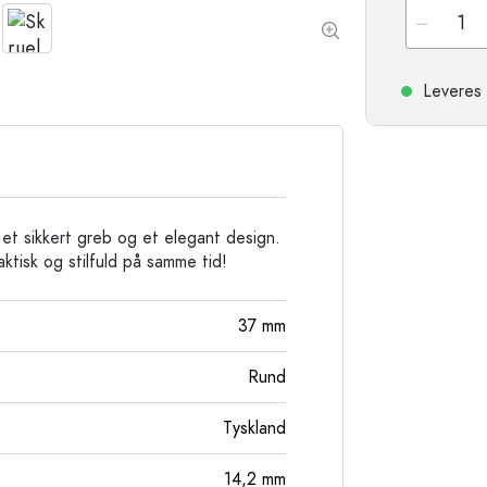
Stentøjsflasker
Aluminiumsflasker
Leveres 
 et sikkert greb og et elegant design.
ktisk og stilfuld på samme tid!
37
mm
Rund
Tyskland
14,2
mm