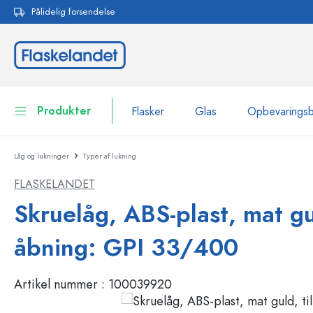
Pålidelig forsendelse
 søgning
Gå til hovednavigation
Produkter
Flasker
Glas
Opbevarings
Låg og lukninger
Typer af lukning
Flasker
Vis alle Flasker
FLASKELANDET
Glas
Flasker efter mærke
Skruelåg, ABS-plast, mat gul
WECK-flasker
Opbevaringsbeholdere
åbning: GPI 33/400
Bordservice
Flasker efter funktion
Artikel nummer :
100039920
Pipetteflasker
Beholdere til kosmetik
Flasker med patentprop