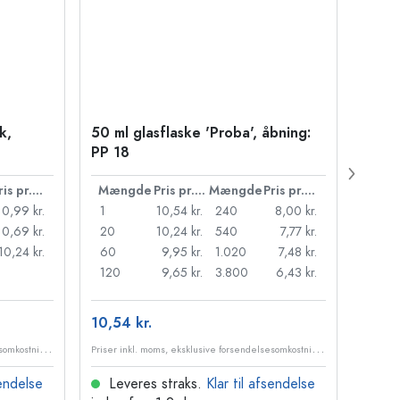
k,
50 ml glasflaske 'Proba', åbning:
500 m
PP 18
Carré
38 m
Pris pr. stk.
Mængde
Pris pr. stk.
Mængde
Pris pr. stk.
Mæn
10,99 kr.
1
10,54 kr.
240
8,00 kr.
1
10,69 kr.
20
10,24 kr.
540
7,77 kr.
24
10,24 kr.
60
9,95 kr.
1.020
7,48 kr.
72
120
9,65 kr.
3.800
6,43 kr.
120
10,54 kr.
10,99
P
riser inkl. moms, eksklusive forsendelsesomkostninger
P
riser inkl. moms, eksklusive forsendelsesomkostninger
sendelse
Leveres straks.
Klar til afsendelse
Lev