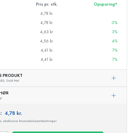
Pris pr. stk.
Opsparing*
4,78 kr.
4,78 kr.
0%
4,63 kr.
3%
4,56 kr.
4%
4,41 kr.
7%
4,41 kr.
7%
AS PRODUKT
ABS,
Guld Mat
EHØR
asker
gt
s:
4,78 kr.
ms, eksklusive forsendelsesomkostninger