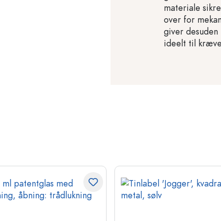
materiale sikr
over for mekan
giver desuden 
ideelt til kræ