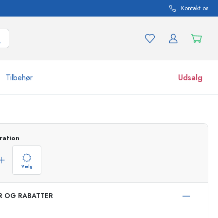
Kontakt os
Tilbehør
Udsalg
r og produktvarianter
Glas
Opdag nu
ration
Køb nu
Vælg
ER OG RABATTER