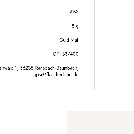
ABS
8
g
Guld Mat
GPI 33/400
enwald 1, 56235 Ransbach-Baumbach,
gpsr@flaschenland.de