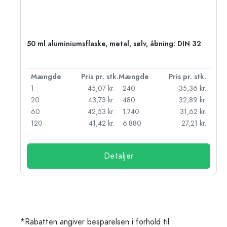
50 ml aluminiumsflaske, metal, sølv, åbning: DIN 32
k.
Mængde
Pris pr. stk.
Mængde
Pris pr. stk.
kr.
1
45,07 kr.
240
35,36 kr.
kr.
20
43,73 kr.
480
32,89 kr.
r.
60
42,53 kr.
1.740
31,62 kr.
r.
120
41,42 kr.
6.880
27,21 kr.
Detaljer
*Rabatten angiver besparelsen i forhold til