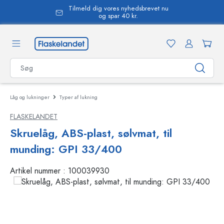
Tilmeld dig vores nyhedsbrevet nu
vedindhold
og spar 40 kr.
Låg og lukninger
Typer af lukning
FLASKELANDET
Skruelåg, ABS-plast, sølvmat, til
munding: GPI 33/400
Artikel nummer :
100039930