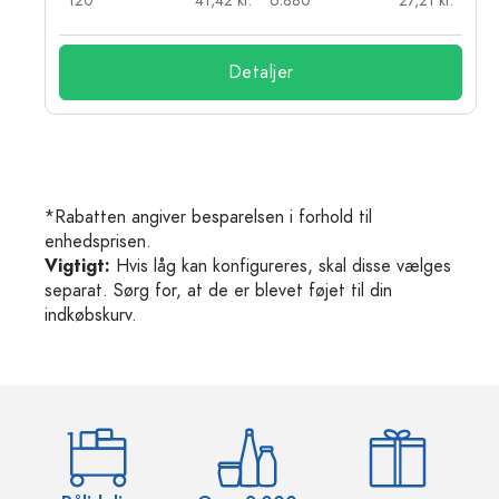
r.
120
41,42 kr.
6.880
27,21 kr.
Detaljer
*Rabatten angiver besparelsen i forhold til
enhedsprisen.
Vigtigt:
Hvis låg kan konfigureres, skal disse vælges
separat. Sørg for, at de er blevet føjet til din
indkøbskurv.