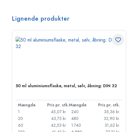
Lignende produkter
50 ml aluminiumsflaske, metal, sølv, åbning: DIN 32
k.
Mængde
Pris pr. stk.
Mængde
Pris pr. stk.
kr.
1
45,07 kr.
240
35,36 kr.
kr.
20
43,73 kr.
480
32,90 kr.
r.
60
42,53 kr.
1.740
31,62 kr.