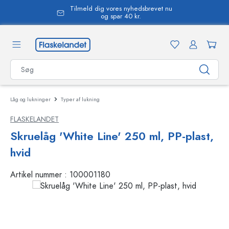
Tilmeld dig vores nyhedsbrevet nu
vedindhold
og spar 40 kr.
Låg og lukninger
Typer af lukning
FLASKELANDET
Skruelåg 'White Line' 250 ml, PP-plast,
hvid
Artikel nummer :
100001180