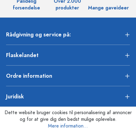
Pålidelig
Over 2.000
O
forsendelse
produkter
Mange gaveideer
Rådgivning og service på:
Flaskelandet
Ordre information
Juridisk
Dette website bruger cookies til personalisering af annoncer
og for at give dig den bedst mulige oplevelse.
Mere information...