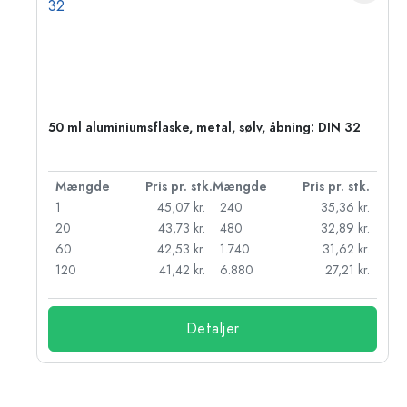
50 ml aluminiumsflaske, metal, sølv, åbning: DIN 32
k.
Mængde
Pris pr. stk.
Mængde
Pris pr. stk.
kr.
1
45,07 kr.
240
35,36 kr.
kr.
20
43,73 kr.
480
32,89 kr.
r.
60
42,53 kr.
1.740
31,62 kr.
r.
120
41,42 kr.
6.880
27,21 kr.
Detaljer