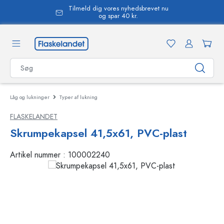
Tilmeld dig vores nyhedsbrevet nu
vedindhold
og spar 40 kr.
Låg og lukninger
Typer af lukning
FLASKELANDET
Skrumpekapsel 41,5x61, PVC-plast
Artikel nummer :
100002240