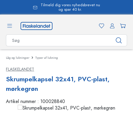
Tilmeld dig vores nyhedsbrevet nu
vedindhold
og spar 40 kr.
Låg og lukninger
Typer af lukning
FLASKELANDET
Skrumpelkapsel 32x41, PVC-plast,
mørkegrøn
Artikel nummer :
100028840