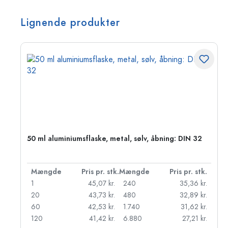
Lignende produkter
50 ml aluminiumsflaske, metal, sølv, åbning: DIN 32
k.
Mængde
Pris pr. stk.
Mængde
Pris pr. stk.
r.
1
45,07 kr.
240
35,36 kr.
r.
20
43,73 kr.
480
32,89 kr.
r.
60
42,53 kr.
1.740
31,62 kr.
r.
120
41,42 kr.
6.880
27,21 kr.