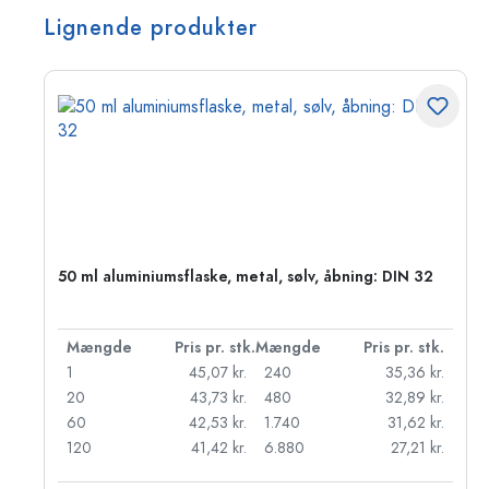
Lignende produkter
50 ml aluminiumsflaske, metal, sølv, åbning: DIN 32
k.
Mængde
Pris pr. stk.
Mængde
Pris pr. stk.
r.
1
45,07 kr.
240
35,36 kr.
r.
20
43,73 kr.
480
32,89 kr.
r.
60
42,53 kr.
1.740
31,62 kr.
r.
120
41,42 kr.
6.880
27,21 kr.