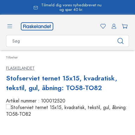
Tilmeld dig vores nyhedsbrevet nu
vedindhold
og spar 40 kr.
Tilbehør
FLASKELANDET
Stofserviet ternet 15x15, kvadratisk,
tekstil, gul, åbning: TO58-TO82
Artikel nummer :
100012520