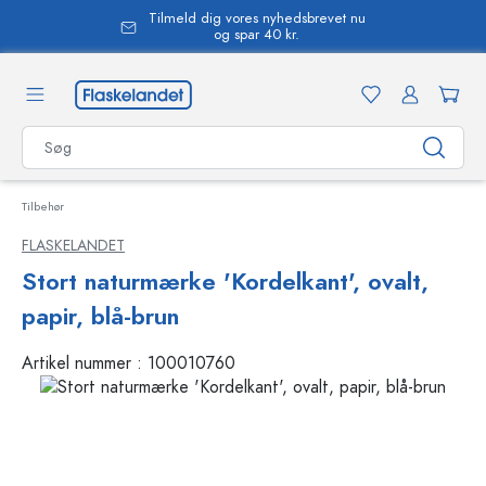
Tilmeld dig vores nyhedsbrevet nu
vedindhold
og spar 40 kr.
Tilbehør
FLASKELANDET
Stort naturmærke 'Kordelkant', ovalt,
papir, blå-brun
Artikel nummer :
100010760