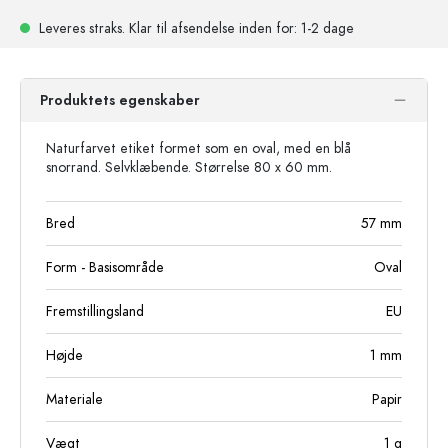
Leveres straks.
Klar til afsendelse
inden for: 1-2 dage
Produktets egenskaber
Naturfarvet etiket formet som en oval, med en blå
snorrand. Selvklæbende. Størrelse 80 x 60 mm.
Bred
57
mm
Form - Basisområde
Oval
Fremstillingsland
EU
Højde
1
mm
Materiale
Papir
Vægt
1
g