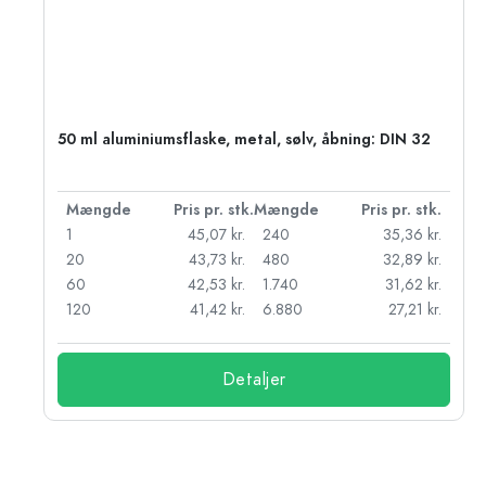
50 ml aluminiumsflaske, metal, sølv, åbning: DIN 32
k.
Mængde
Pris pr. stk.
Mængde
Pris pr. stk.
kr.
1
45,07 kr.
240
35,36 kr.
kr.
20
43,73 kr.
480
32,89 kr.
r.
60
42,53 kr.
1.740
31,62 kr.
r.
120
41,42 kr.
6.880
27,21 kr.
Detaljer