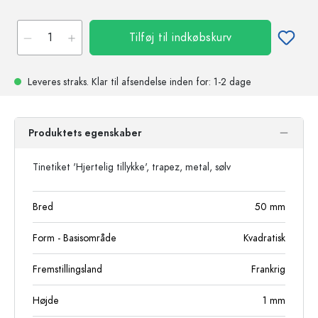
Tilføj til indkøbskurv
Leveres straks.
Klar til afsendelse
inden for: 1-2 dage
Produktets egenskaber
Tinetiket 'Hjertelig tillykke', trapez, metal, sølv
Bred
50
mm
Form - Basisområde
Kvadratisk
Fremstillingsland
Frankrig
Højde
1
mm