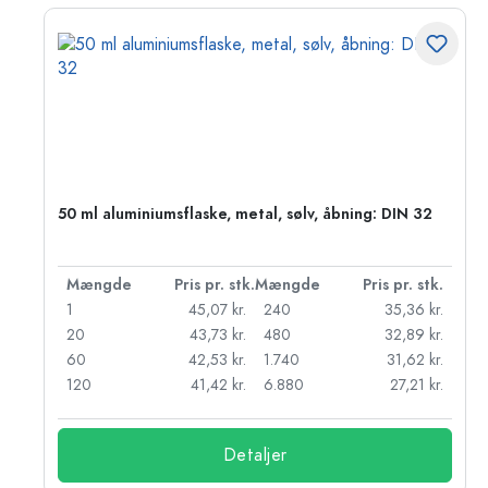
50 ml aluminiumsflaske, metal, sølv, åbning: DIN 32
k.
Mængde
Pris pr. stk.
Mængde
Pris pr. stk.
r.
1
45,07 kr.
240
35,36 kr.
r.
20
43,73 kr.
480
32,89 kr.
r.
60
42,53 kr.
1.740
31,62 kr.
r.
120
41,42 kr.
6.880
27,21 kr.
Detaljer