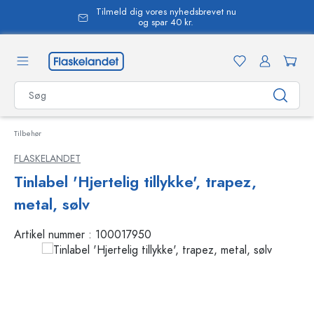
Tilmeld dig vores nyhedsbrevet nu
vedindhold
og spar 40 kr.
Tilbehør
FLASKELANDET
Tinlabel 'Hjertelig tillykke', trapez,
metal, sølv
Artikel nummer :
100017950