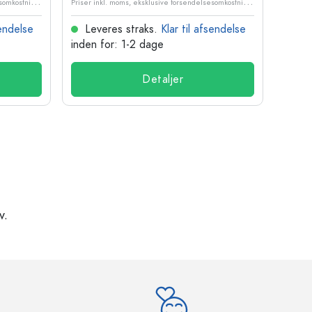
P
riser inkl. moms, eksklusive forsendelsesomkostninger
P
riser inkl. moms, eksklusive forsendelsesomkostninger
sendelse
Leveres straks.
Klar til afsendelse
Lev
inden for: 1-2 dage
inden
Detaljer
v.