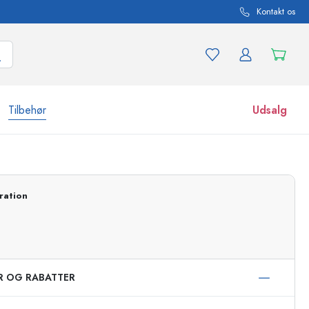
Kontakt os
Tilbehør
Udsalg
r og produktvarianter
Glas
Opdag nu
ration
Køb nu
ER OG RABATTER