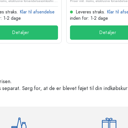
P
riser inkl. moms, eksklusive forsendelsesomkostninger
es straks.
Klar til afsendelse
Leveres straks.
Klar til af
r: 1-2 dage
inden for: 1-2 dage
Detaljer
Detaljer
risen.
separat. Sørg for, at de er blevet føjet til din indkøbskur