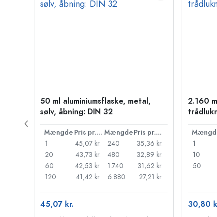
50 ml aluminiumsflaske, metal,
2.160 m
sølv, åbning: DIN 32
trådluk
Pris pr. stk.
Mængde
Pris pr. stk.
Mængde
Pris pr. stk.
Mængd
45 kr.
1
45,07 kr.
240
35,36 kr.
1
37 kr.
20
43,73 kr.
480
32,89 kr.
10
30 kr.
60
42,53 kr.
1.740
31,62 kr.
50
22 kr.
120
41,42 kr.
6.880
27,21 kr.
45,07 kr.
30,80 k