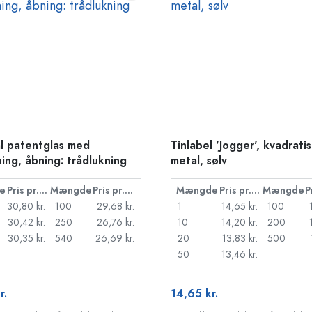
l patentglas med
Tinlabel 'Jogger', kvadratis
ning, åbning: trådlukning
metal, sølv
e
Pris pr. stk.
Mængde
Pris pr. stk.
Mængde
Pris pr. stk.
Mængde
30,80 kr.
100
29,68 kr.
1
14,65 kr.
100
30,42 kr.
250
26,76 kr.
10
14,20 kr.
200
30,35 kr.
540
26,69 kr.
20
13,83 kr.
500
50
13,46 kr.
r.
14,65 kr.