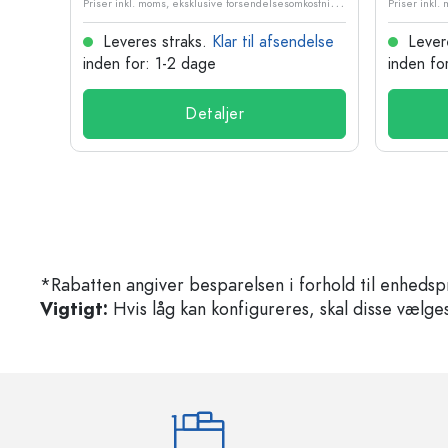
P
riser inkl. moms, eksklusive forsendelsesomkostninger
P
riser inkl. moms, eksklusive forsendelsesomkostninger
delse
Leveres straks.
Klar til afsendelse
Lever
inden for: 1-2 dage
inden fo
Detaljer
*Rabatten angiver besparelsen i forhold til enhedsp
Vigtigt:
Hvis låg kan konfigureres, skal disse vælges 