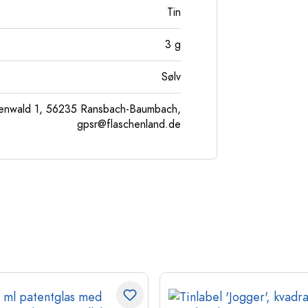
Tin
3
g
Sølv
enwald 1, 56235 Ransbach-Baumbach,
gpsr@flaschenland.de