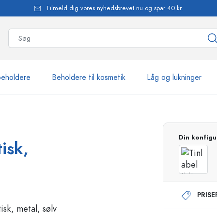
Tilmeld dig vores nyhedsbrevet nu og spar 40 kr.
beholdere
Beholdere til kosmetik
Låg og lukninger
mere end 2.500 produkte
Din konfigu
isk,
Estal-flasker
PRIS
Flasker med pumpe
Airless-dispensere
Sprayflasker
Roll-on flasker