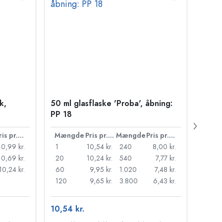
k,
50 ml glasflaske 'Proba', åbning:
Kapse
PP 18
Pris pr. stk.
Mængde
Pris pr. stk.
Mængde
Pris pr. stk.
Mæn
10,99 kr.
1
10,54 kr.
240
8,00 kr.
1
10,69 kr.
20
10,24 kr.
540
7,77 kr.
20
10,24 kr.
60
9,95 kr.
1.020
7,48 kr.
50
120
9,65 kr.
3.800
6,43 kr.
100
10,54 kr.
84,85