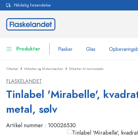
Pålidelig forsendelse
 søgning
Gå til hovednavigation
Produkter
Flasker
Glas
Opbevarings
Tilbehør
Etiketter og klistermærker
Etiketter til marmelade
Flasker
Vis alle Flasker
FLASKELANDET
Glas
Flasker efter mærke
Tinlabel 'Mirabelle', kvadrat
WECK-flasker
Opbevaringsbeholdere
metal, sølv
Bordservice
Flasker efter funktion
Artikel nummer :
100026530
Pipetteflasker
Beholdere til kosmetik
Flasker med patentprop