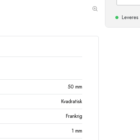
Stentøjsflasker
Aluminiumsflasker
Leveres 
50
mm
Kvadratisk
Frankrig
1
mm