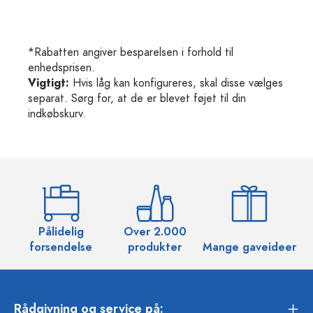
*Rabatten angiver besparelsen i forhold til
enhedsprisen.
Vigtigt:
Hvis låg kan konfigureres, skal disse vælges
separat. Sørg for, at de er blevet føjet til din
indkøbskurv.
Pålidelig
Over 2.000
O
forsendelse
produkter
Mange gaveideer
Rådgivning og service på: