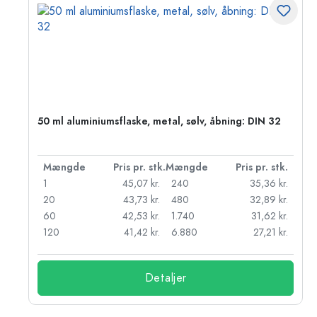
50 ml aluminiumsflaske, metal, sølv, åbning: DIN 32
k.
Mængde
Pris pr. stk.
Mængde
Pris pr. stk.
r.
1
45,07 kr.
240
35,36 kr.
r.
20
43,73 kr.
480
32,89 kr.
r.
60
42,53 kr.
1.740
31,62 kr.
r.
120
41,42 kr.
6.880
27,21 kr.
Detaljer