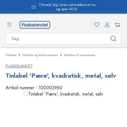
Tilmeld dig vores nyhedsbrevet nu
vedindhold
og spar 40 kr.
Tilbehør
Etiketter og klistermærker
Etiketter til marmelade
FLASKELANDET
Tinlabel 'Pære', kvadratisk, metal, sølv
Artikel nummer :
100003960