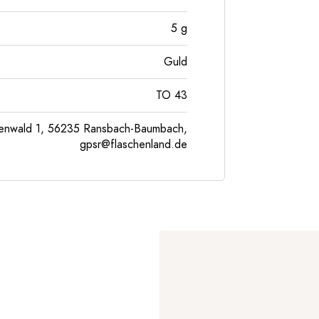
5
g
Guld
TO 43
enwald 1, 56235 Ransbach-Baumbach,
gpsr@flaschenland.de