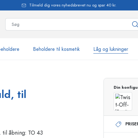
Tilmeld dig vores nyhedsbrevet nu og spar 40 kr.
beholdere
Beholdere til kosmetik
Låg og lukninger
mere end 2.500 produkte
Din konfigu
ld, til
Estal-flasker
PRIS
Flasker med pumpe
Airless-dispensere
Sprayflasker
Roll-on flasker