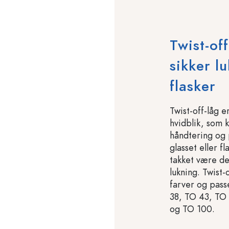
Twist-of
sikker l
flasker
Twist-off-låg e
hvidblik, som
håndtering og 
glasset eller 
takket være de
lukning. Twist-o
farver og pass
38, TO 43, TO
og TO 100.