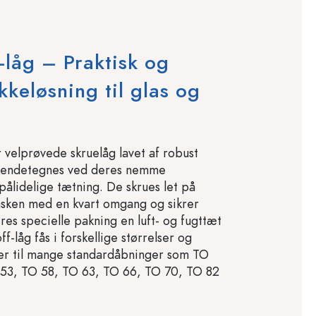
f-låg – Praktisk og
ukkeløsning til glas og
r velprøvede skruelåg lavet af robust
 kendetegnes ved deres nemme
pålidelige tætning. De skrues let på
flasken med en kvart omgang og sikrer
res specielle pakning en luft- og fugttæt
ff-låg fås i forskellige størrelser og
er til mange standardåbninger som TO
 53, TO 58, TO 63, TO 66, TO 70, TO 82