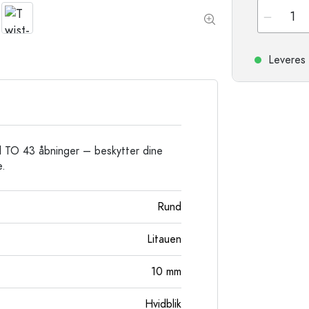
Stentøjsflasker
Aluminiumsflasker
Leveres 
til TO 43 åbninger – beskytter dine
e.
Rund
Litauen
10
mm
Hvidblik