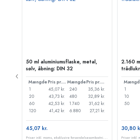
50 ml aluminiumsflaske, metal,
2.160 m
PP 28
sølv, åbning: DIN 32
trådluk
Pris pr. stk.
Mængde
Pris pr. stk.
Mængde
Pris pr. stk.
Mængd
55 kr.
1
45,07 kr.
240
35,36 kr.
1
,18 kr.
20
43,73 kr.
480
32,89 kr.
10
95 kr.
60
42,53 kr.
1.740
31,62 kr.
50
98 kr.
120
41,42 kr.
6.880
27,21 kr.
45,07 kr.
30,80 k
P
riser inkl. moms, eksklusive forsendelsesomkostninger
P
riser inkl. moms, eksklusive forsendelsesomkostninger