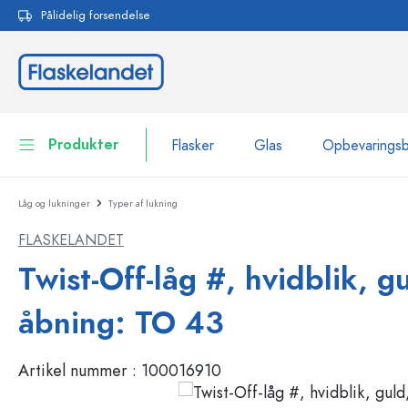
Pålidelig forsendelse
 søgning
Gå til hovednavigation
Produkter
Flasker
Glas
Opbevarings
Låg og lukninger
Typer af lukning
Flasker
Vis alle Flasker
FLASKELANDET
Glas
Flasker efter mærke
Twist-Off-låg #, hvidblik, gu
WECK-flasker
Opbevaringsbeholdere
åbning: TO 43
Bordservice
Flasker efter funktion
Artikel nummer :
100016910
Pipetteflasker
Beholdere til kosmetik
Flasker med patentprop