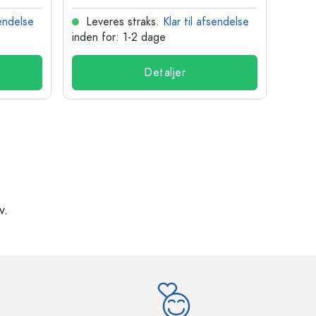
sendelse
Leveres straks.
Klar til afsendelse
Lev
inden for: 1-2 dage
inden
Detaljer
v.