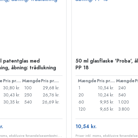
l patentglas med
50 ml glasflaske 'Proba', å
ning, åbning: trådlukning
PP 18
e
Pris pr. stk.
Mængde
Pris pr. stk.
Mængde
Pris pr. stk.
Mængde
30,80 kr.
100
29,68 kr.
1
10,54 kr.
240
30,43 kr.
250
26,76 kr.
20
10,24 kr.
540
30,35 kr.
540
26,69 kr.
60
9,95 kr.
1.020
120
9,65 kr.
3.800
r.
10,54 kr.
P
riser inkl. moms, eksklusive forsendelsesomkostninger