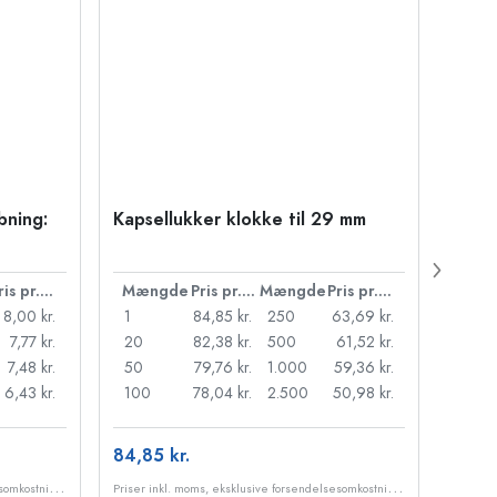
bning:
Kapsellukker klokke til 29 mm
500 m
Carré
38 m
Pris pr. stk.
Mængde
Pris pr. stk.
Mængde
Pris pr. stk.
Mæn
8,00 kr.
1
84,85 kr.
250
63,69 kr.
1
7,77 kr.
20
82,38 kr.
500
61,52 kr.
24
7,48 kr.
50
79,76 kr.
1.000
59,36 kr.
72
6,43 kr.
100
78,04 kr.
2.500
50,98 kr.
120
84,85 kr.
10,99
P
riser inkl. moms, eksklusive forsendelsesomkostninger
P
riser inkl. moms, eksklusive forsendelsesomkostninger