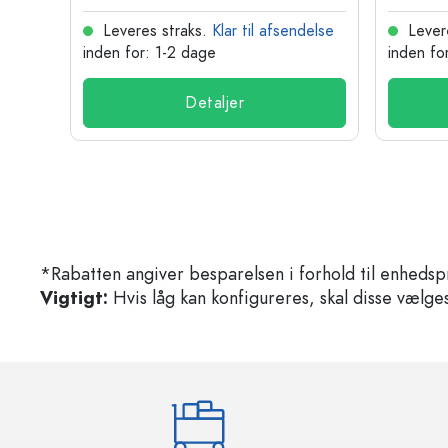
delse
Leveres straks.
Klar til afsendelse
Lever
inden for: 1-2 dage
inden fo
Detaljer
*Rabatten angiver besparelsen i forhold til enhedsp
Vigtigt:
Hvis låg kan konfigureres, skal disse vælges 