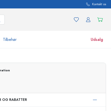
Kontakt os
Tilbehør
Udsalg
r og produktvarianter
Glas
Opdag nu
ration
Køb nu
ER OG RABATTER