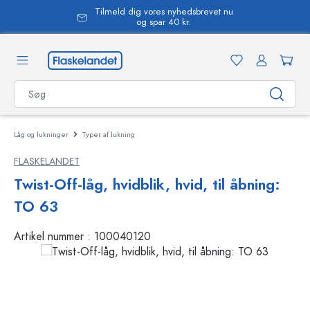
Tilmeld dig vores nyhedsbrevet nu
vedindhold
og spar 40 kr.
Låg og lukninger
Typer af lukning
FLASKELANDET
Twist-Off-låg, hvidblik, hvid, til åbning:
TO 63
Artikel nummer :
100040120