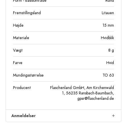
Form - Basisområde
Rund
Fremstillingsland
Litauen
Højde
15
mm
Materiale
Hvidblik
Vægt
8
g
Farve
Hvid
Mundingsstørrelse
TO 63
Producent
Flaschenland GmbH, Am Kirchenwald
1, 56235 Ransbach-Baumbach,
gpsr@flaschenland.de
Anmeldelser