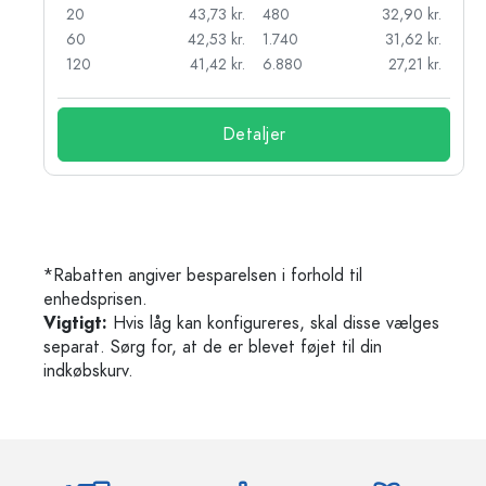
kr.
20
43,73 kr.
480
32,90 kr.
r.
60
42,53 kr.
1.740
31,62 kr.
r.
120
41,42 kr.
6.880
27,21 kr.
Detaljer
*Rabatten angiver besparelsen i forhold til
enhedsprisen.
Vigtigt:
Hvis låg kan konfigureres, skal disse vælges
separat. Sørg for, at de er blevet føjet til din
indkøbskurv.