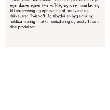
Takket være deres kulde-, varme- og UV-bestandige
egenskaber egner twist-off-låg sig ideelt som lukning
til konservering og opbevaring af fødevarer og
drikkevarer. Twist-off-låg tilbyder en hygiejnisk og
holdbar løsning til sikker emballering og beskyttelse af
dine produkter.