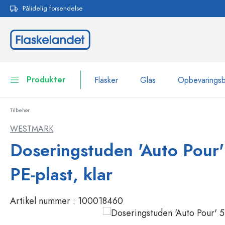
Pålidelig forsendelse
 søgning
Gå til hovednavigation
Produkter
Flasker
Glas
Opbevarings
Tilbehør
Flasker
Vis alle Flasker
WESTMARK
Glas
Doseringstuden 'Auto Pour' 
Flasker efter mærke
WECK-flasker
Opbevaringsbeholdere
PE-plast, klar
Bordservice
Flasker efter funktion
Artikel nummer :
100018460
Pipetteflasker
Beholdere til kosmetik
Flasker med patentprop