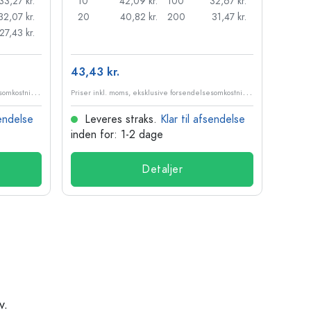
33,27 kr.
10
42,09 kr.
100
32,67 kr.
32,07 kr.
20
40,82 kr.
200
31,47 kr.
27,43 kr.
43,43 kr.
P
riser inkl. moms, eksklusive forsendelsesomkostninger
P
riser inkl. moms, eksklusive forsendelsesomkostninger
sendelse
Leveres straks.
Klar til afsendelse
inden for: 1-2 dage
Detaljer
v.