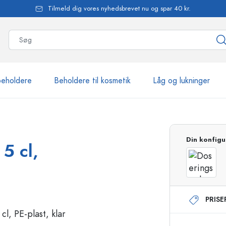
Tilmeld dig vores nyhedsbrevet nu og spar 40 kr.
beholdere
Beholdere til kosmetik
Låg og lukninger
mere end 2.500 produkte
Din konfigu
5 cl,
Estal-flasker
PRIS
Flasker med pumpe
Airless-dispensere
Sprayflasker
Roll-on flasker