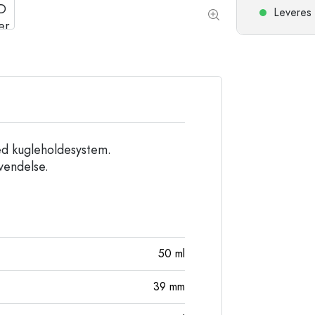
Stentøjsflasker
Leveres 
Aluminiumsflasker
ed kugleholdesystem.
vendelse.
50
ml
39
mm