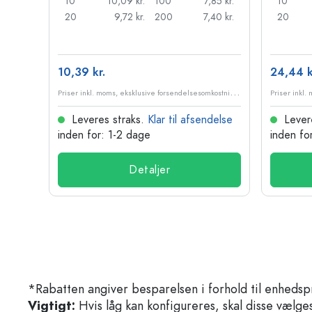
10
10,09 kr.
100
7,85 kr.
10
20
9,72 kr.
200
7,40 kr.
20
10,39 kr.
24,44 k
P
riser inkl. moms, eksklusive forsendelsesomkostninger
Leveres straks.
Klar til afsendelse
Lever
inden for: 1-2 dage
inden fo
Detaljer
*Rabatten angiver besparelsen i forhold til enhedsp
Vigtigt:
Hvis låg kan konfigureres, skal disse vælges 