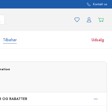
Kontakt os
Tilbehør
Udsalg
r og produktvarianter
Glas
ration
Opdag nu
Køb nu
ER OG RABATTER