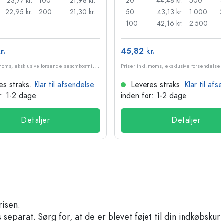
23,77 kr.
100
21,98 kr.
20
44,48 kr.
500
22,95 kr.
200
21,30 kr.
50
43,13 kr.
1.000
100
42,16 kr.
2.500
r.
45,82 kr.
P
riser inkl. moms, eksklusive forsendelsesomkostninger
es straks.
Klar til afsendelse
Leveres straks.
Klar til af
r: 1-2 dage
inden for: 1-2 dage
Detaljer
Detaljer
risen.
separat. Sørg for, at de er blevet føjet til din indkøbskur