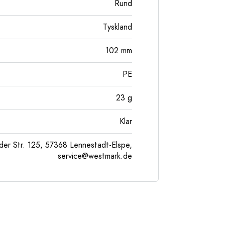
Rund
Tyskland
102
mm
PE
23
g
Klar
er Str. 125, 57368 Lennestadt-Elspe,
service@westmark.de