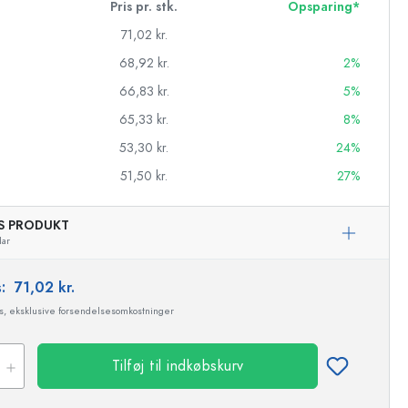
Pris pr. stk.
Opsparing*
71,02 kr.
68,92 kr.
2%
66,83 kr.
5%
65,33 kr.
8%
53,30 kr.
24%
51,50 kr.
27%
AS PRODUKT
lar
s:
71,02 kr.
asker
ms, eksklusive forsendelsesomkostninger
Eksemplarisk repræsentation
Tilføj til indkøbskurv