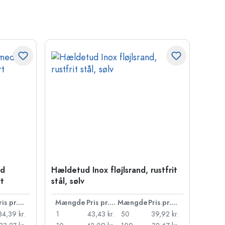
ed
Hældetud Inox fløjlsrand, rustfrit
rt
stål, sølv
Pris pr. stk.
Mængde
Pris pr. stk.
Mængde
Pris pr. stk.
34,39 kr.
1
43,43 kr.
50
39,92 kr.